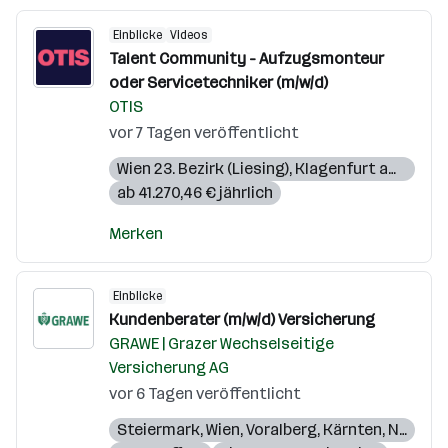
Einblicke
Videos
Talent Community - Aufzugsmonteur
oder Servicetechniker (m/w/d)
OTIS
vor 7 Tagen veröffentlicht
Wien 23. Bezirk (Liesing)
,
Klagenfurt am Wörthersee
ab 41.270,46 € jährlich
Merken
Einblicke
Kundenberater (m/w/d) Versicherung
GRAWE | Grazer Wechselseitige
Versicherung AG
vor 6 Tagen veröffentlicht
Steiermark
,
Wien
,
Voralberg
,
Kärnten
,
Niederösterreich