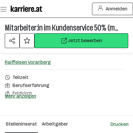
Zum
Anmelden
Seiteninhalt
springen
Mitarbeiter:in im Kundenservice 50% (m/w/d)
Jetzt bewerben
Raiffeisen Vorarlberg
Teilzeit
Berufserfahrung
Feldkirch
Mehr anzeigen
Über das Unternehmen
501 - 2500 Mitarbeiter*innen
Stelleninserat
Arbeitgeber
Drucken
Bregenz