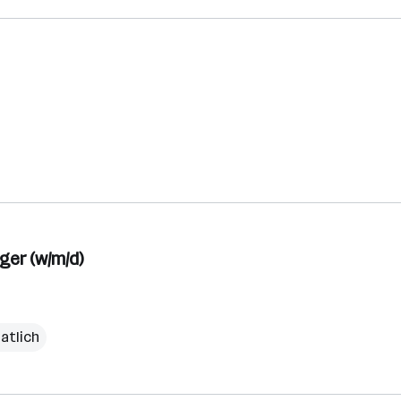
er (w/m/d)
atlich