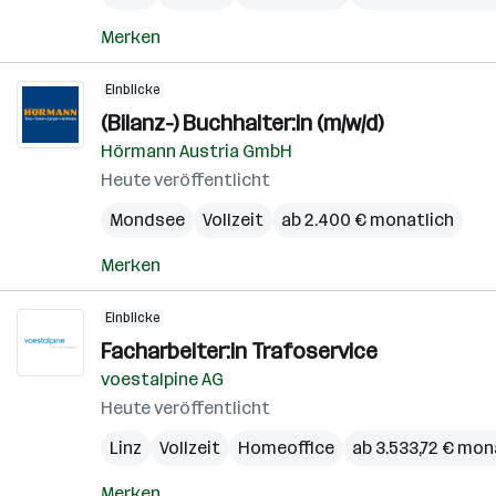
Merken
Einblicke
(Bilanz-) Buchhalter:in (m/w/d)
Hörmann Austria GmbH
Heute veröffentlicht
Mondsee
Vollzeit
ab 2.400 € monatlich
Merken
Einblicke
Facharbeiter:in Trafoservice
voestalpine AG
Heute veröffentlicht
Linz
Vollzeit
Homeoffice
ab 3.533,72 € mon
Merken