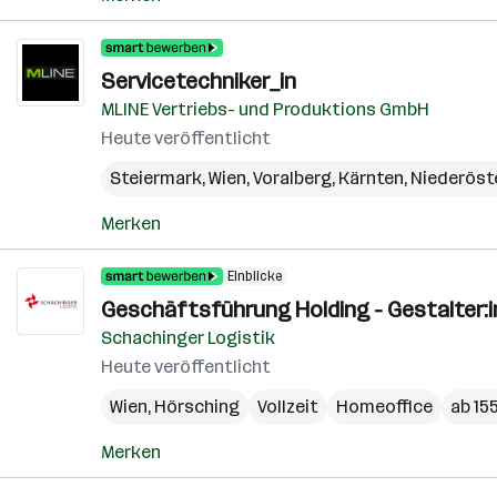
Servicetechniker_in
MLINE Vertriebs- und Produktions GmbH
Heute veröffentlicht
Steiermark
,
Wien
,
Voralberg
,
Kärnten
,
Niederöst
Merken
Einblicke
Geschäftsführung Holding - Gestalter:i
Schachinger Logistik
Heute veröffentlicht
Wien
,
Hörsching
Vollzeit
Homeoffice
ab 15
Merken