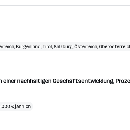
erreich
,
Burgenland
,
Tirol
,
Salzburg
,
Österreich
,
Oberösterreic
n einer nachhaltigen Geschäftsentwicklung, Prozes
5.000 € jährlich