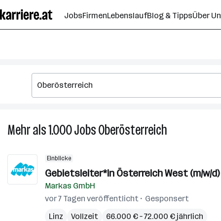
Zum
Jobs
Firmen
Lebenslauf
Blog & Tipps
Über U
Seiteninhalt
springen
Mehr als 1.000
Jobs
Oberösterreich
Mehr
als
1.000
Einblicke
Jobs
Gebietsleiter*in Österreich West (m/w/d)
in
Markas GmbH
Oberösterreic
vor 7 Tagen veröffentlicht
Gesponsert
Linz
Vollzeit
66.000 € – 72.000 € jährlich