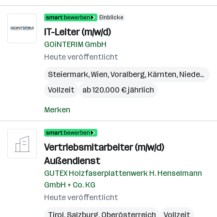
Einblicke
IT-Leiter (m/w/d)
GOiNTERIM GmbH
Heute veröffentlicht
Steiermark
,
Wien
,
Voralberg
,
Kärnten
,
Niederösterreich
Vollzeit
ab 120.000 € jährlich
Merken
Vertriebsmitarbeiter (m/w/d)
Außendienst
GUTEX Holzfaserplattenwerk H. Henselmann
GmbH + Co. KG
Heute veröffentlicht
Tirol
,
Salzburg
,
Oberösterreich
Vollzeit