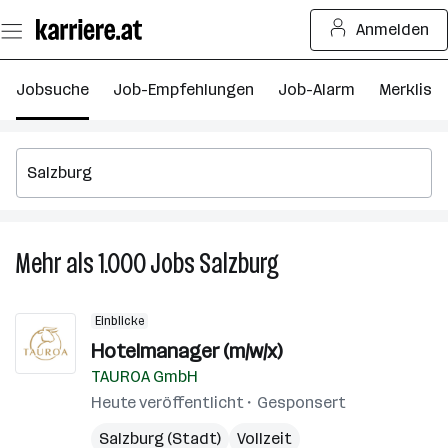
Zum
Anmelden
Seiteninhalt
springen
Jobsuche
Job-Empfehlungen
Job-Alarm
Merkliste
Mehr als 1.000
Jobs
Salzburg
Mehr
als
1.000
Einblicke
Jobs
Hotelmanager (m/w/x)
in
TAUROA GmbH
Salzburg
Heute veröffentlicht
Gesponsert
Salzburg (Stadt)
Vollzeit