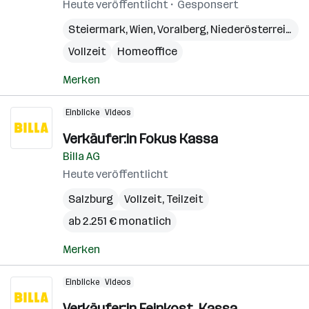
Heute veröffentlicht
Gesponsert
Steiermark
,
Wien
,
Voralberg
,
Niederösterreich
,
B
Vollzeit
Homeoffice
Merken
Einblicke
Videos
Verkäufer:in Fokus Kassa
Billa AG
Heute veröffentlicht
Salzburg
Vollzeit, Teilzeit
ab 2.251 € monatlich
Merken
Einblicke
Videos
Verkäufer:in Feinkost, Kassa