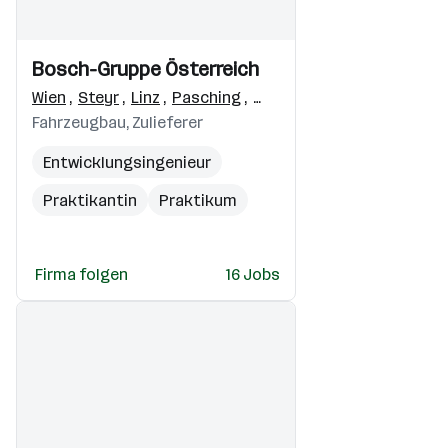
moderne Softwarearchitekturen
Einblicke
Einblicke
Bosch-Gruppe Österreich
Videos
Wien
,
Steyr
,
Linz
,
Pasching
,
Bischofshofen
,
Marchtre
Fahrzeugbau, Zulieferer
Entwicklungsingenieur
Praktikantin
Praktikum
Lehrausbildung
Automotive
Firma folgen
16 Jobs