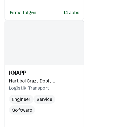
Servicetechniker
Lehre
Firma folgen
14 Jobs
Entwicklungstechniker
Einblicke
Einblicke
KNAPP
Videos
Hart bei Graz
,
Dobl
,
Raaba-Grambach
Logistik, Transport
Engineer
Service
Software
Software Entwickler