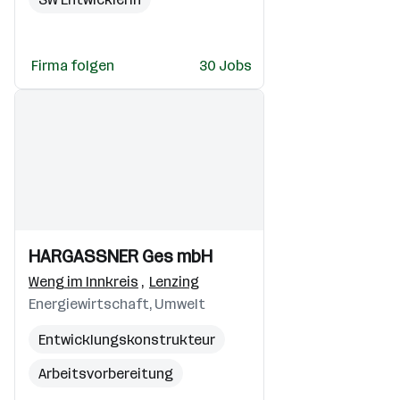
Application Engineer
Firma folgen
30 Jobs
Produktentwickler
Einblicke
Einblicke
HARGASSNER Ges mbH
Videos
Weng im Innkreis
,
Lenzing
Energiewirtschaft, Umwelt
Entwicklungskonstrukteur
Arbeitsvorbereitung