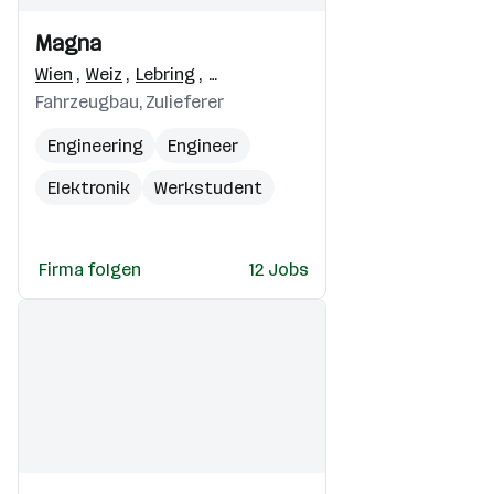
Einblicke
Einblicke
Magna
Videos
Wien
,
Weiz
,
Lebring
,
Weikersdorf
,
Krottendorf (Weiz)
,
Fahrzeugbau, Zulieferer
Engineering
Engineer
Elektronik
Werkstudent
Automotive
Firma folgen
12 Jobs