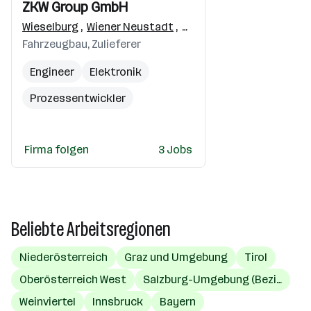
Einblicke
Einblicke
ZKW Group GmbH
Videos
Wieselburg
,
Wiener Neustadt
,
Dalian Shi, Liaoning Shen
Fahrzeugbau, Zulieferer
Engineer
Elektronik
Prozessentwickler
Konstrukteur
Automotive
Firma folgen
3 Jobs
Beliebte Arbeitsregionen
Niederösterreich
Graz und Umgebung
Tirol
Oberösterreich West
Salzburg-Umgebung (Bezirk)
Weinviertel
Innsbruck
Bayern