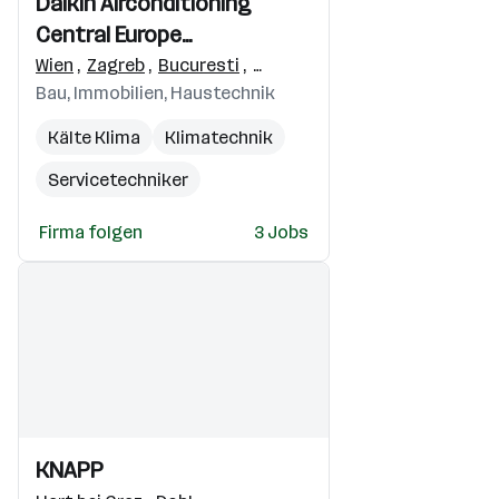
Daikin Airconditioning
Videos
Central Europe
HandelsgmbH
Wien
,
Zagreb
,
Bucuresti
,
Budapest
,
Praha 4-Michle
,
B
Bau, Immobilien, Haustechnik
Kälte Klima
Klimatechnik
Servicetechniker
Wärmepumpen
Firma folgen
3 Jobs
Vertriebsspezialist
Einblicke
Einblicke
KNAPP
Videos