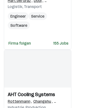
Hart bei Graz
,
Dobl
,
Raaba-Grambach
Logistik, Transport
Engineer
Service
Software
Software Entwickler
Firma folgen
155 Jobs
Mechanical Engineer
Einblicke
Einblicke
AHT Cooling Systems
Videos
Rottenmann
,
Changshu
,
Navegantes - SC Brasil
,
Lads
Industrie, Produktion