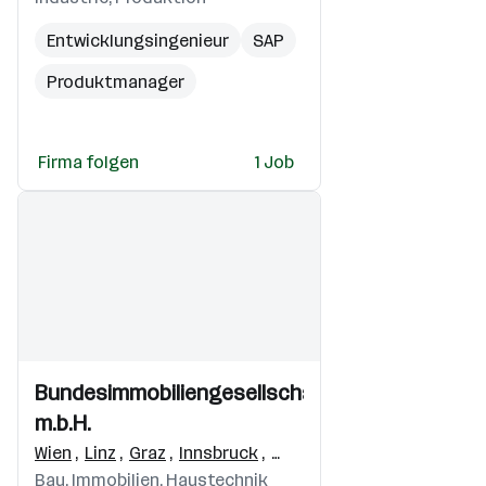
Entwicklungsingenieur
SAP
Produktmanager
Servicetechniker
Firma folgen
1 Job
Konstrukteur
Ausbildung zum
MS Office
Einblicke
Einblicke
Bundesimmobiliengesellschaft
Videos
m.b.H.
Wien
,
Linz
,
Graz
,
Innsbruck
,
Neustadt
,
Pölten
,
Salzbu
Bau, Immobilien, Haustechnik