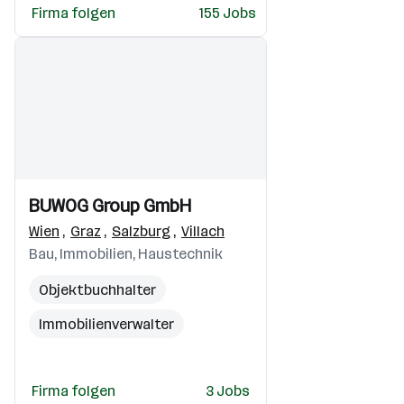
Firma folgen
155 Jobs
Mechanical Engineer
Einblicke
Einblicke
BUWOG Group GmbH
Videos
Wien
,
Graz
,
Salzburg
,
Villach
Bau, Immobilien, Haustechnik
Objektbuchhalter
Immobilienverwalter
Immobilienverwaltung
Firma folgen
3 Jobs
Assistent
Controller