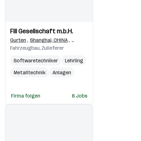
Einblicke
Einblicke
Fill Gesellschaft m.b.H.
Videos
Gurten
,
Shanghai, CHINA
,
Sand Andrés Cholula Puebla
,
Fahrzeugbau, Zulieferer
Softwaretechniker
Lehrling
Metalltechnik
Anlagen
Projektmanager
Firma folgen
8 Jobs
Führerschein Klasse B
Robotersysteme
Steuerungstechnik
Antriebstechnik