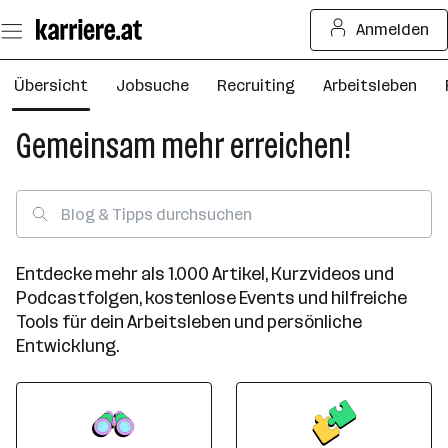
Zum
Anmelden
Seiteninhalt
springen
Übersicht
Jobsuche
Recruiting
Arbeitsleben
Gemeinsam mehr erreichen!
Entdecke mehr als 1.000 Artikel, Kurzvideos und
Podcastfolgen, kostenlose Events und hilfreiche
Tools für dein Arbeitsleben und persönliche
Entwicklung.