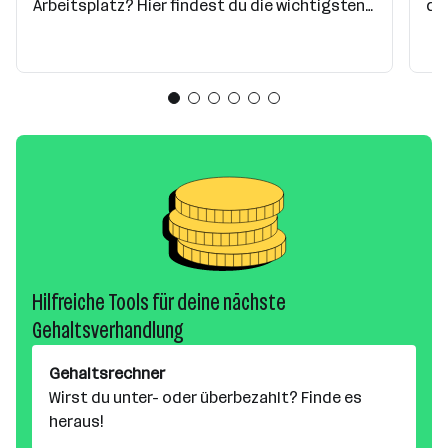
Arbeitsplatz? Hier findest du die wichtigsten
der
Antworten und Tipps, wie du dich schützen
al
kannst.
we
ni
un
ab
Hilfreiche Tools für deine nächste
Gehaltsverhandlung
Gehaltsrechner
Wirst du unter- oder überbezahlt? Finde es
heraus!