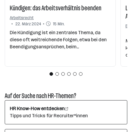
Kündigen: das Arbeitsverhältnis beenden
Le
Anl
Arbeitsrecht
22. März 2024
15 Min.
Be
Die Kündigung ist ein zentrales Thema, da
diese oft weitreichende Folgen, etwa bei den
Me
Beendigungsansprüchen, beim
ka
Arbeitslosengeld etc., nach sich zieht. Im
di
Bereich des Angestelltenrechts sind vor allem
si
Kündigungsfristen und -termine zu beachten.
Im Einzelfall sind jedoch auch Fragen eines
Kündigungsschutzes bei bestimmten
Gruppen, wie zum Beispiel
Auf der Suche nach HR-Themen?
Präsenzdiener*innen, Schwangere,
begünstigte Behinderte, Elternteilzeit .... zu
HR Know-How entdecken
beachten.
Tipps und Tricks für Recruiter*innen