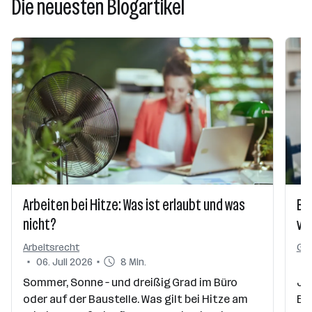
Die neuesten Blogartikel
Arbeiten bei Hitze: Was ist erlaubt und was
Bu
nicht?
vie
Arbeitsrecht
Ge
06. Juli 2026
8 Min.
Sommer, Sonne – und dreißig Grad im Büro
Job
oder auf der Baustelle. Was gilt bei Hitze am
Err