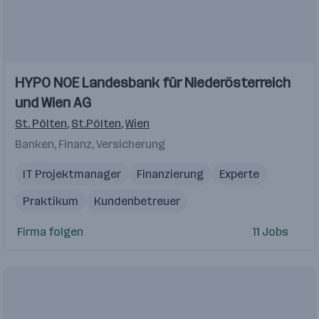
Einblicke
Einblicke
HYPO NOE Landesbank für Niederösterreich
Videos
und Wien AG
St. Pölten
,
St.Pölten
,
Wien
Banken, Finanz, Versicherung
IT Projektmanager
Finanzierung
Experte
Praktikum
Kundenbetreuer
Firma folgen
11 Jobs