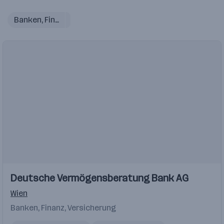
Banken, Finanz, Versicherung
Einblicke
Einblicke
Deutsche Vermögensberatung Bank AG
Videos
Wien
Banken, Finanz, Versicherung