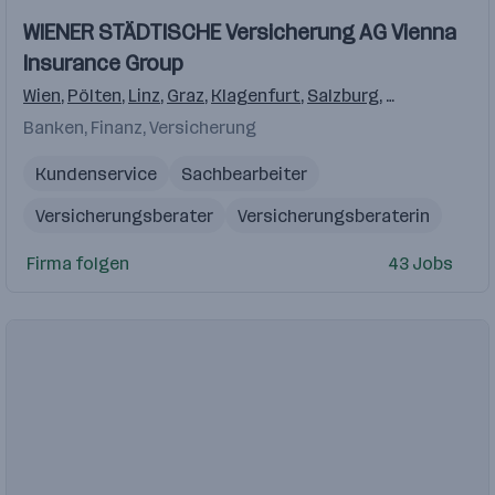
Einblicke
Einblicke
WIENER STÄDTISCHE Versicherung AG Vienna
Videos
Insurance Group
Wien
,
Pölten
,
Linz
,
Graz
,
Klagenfurt
,
Salzburg
,
Innsbruck
,
Fe
Banken, Finanz, Versicherung
Kundenservice
Sachbearbeiter
Versicherungsberater
Versicherungsberaterin
Verkaufsunterstützung
Firma folgen
43 Jobs