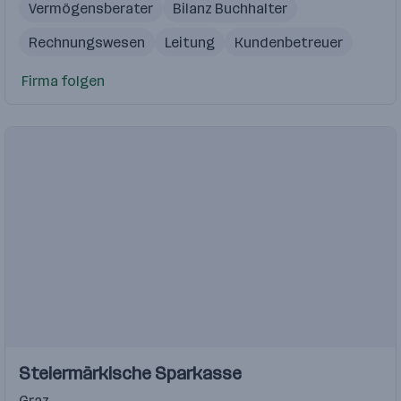
Vermögensberater
Bilanz Buchhalter
Rechnungswesen
Leitung
Kundenbetreuer
Firma folgen
Einblicke
Einblicke
Steiermärkische Sparkasse
Videos
Graz