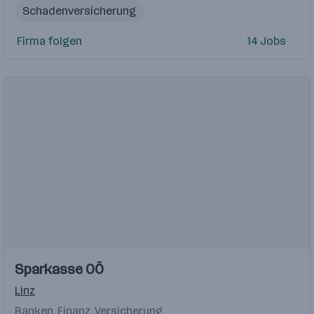
Schadenversicherung
Führerschein Klasse B (Ausnahme Wien: Führerschein nich
Firma folgen
14 Jobs
Praktikant
Leistung
Einblicke
Einblicke
Sparkasse OÖ
Videos
Linz
Banken, Finanz, Versicherung