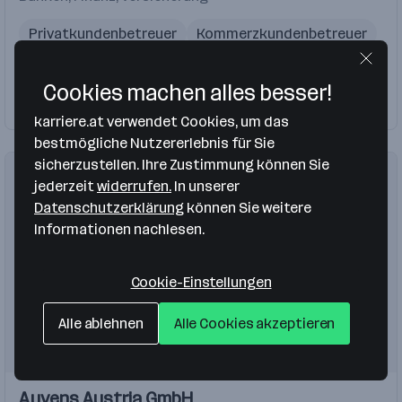
Privatkundenbetreuer
Kommerzkundenbetreuer
Lehrling
Sachbearbeiter
Kundenbetreuer
Cookies machen alles besser!
Firma folgen
6 Jobs
karriere.at verwendet Cookies, um das
bestmögliche Nutzererlebnis für Sie
sicherzustellen. Ihre Zustimmung können Sie
jederzeit
widerrufen.
In unserer
Datenschutzerklärung
können Sie weitere
Informationen nachlesen.
Cookie-Einstellungen
Alle ablehnen
Alle Cookies akzeptieren
Einblicke
Einblicke
Ayvens Austria GmbH