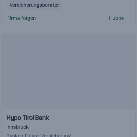
Versicherungsberater
Interesse an neuen Technologien
Firma folgen
11 Jobs
Einbruchdiebstahl
Security
Außendienst
Kundenberater Außendienst
Kundenbetreuer
Versicherungs- oder Bankbereich
Einblicke
Hypo Tirol Bank
Innsbruck
Banken, Finanz, Versicherung