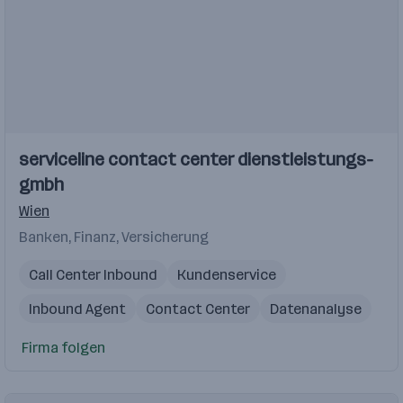
Einblicke
serviceline contact center dienstleistungs-
gmbh
Wien
Banken, Finanz, Versicherung
Call Center Inbound
Kundenservice
Inbound Agent
Contact Center
Datenanalyse
Firma folgen