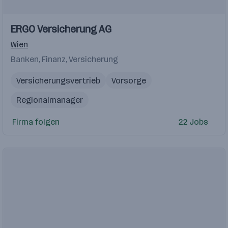
Einblicke
Einblicke
ERGO Versicherung AG
Videos
Wien
Banken, Finanz, Versicherung
Versicherungsvertrieb
Vorsorge
Regionalmanager
Produkt- und Marktkenntnisse in der Sparte Rechtssch
Firma folgen
22 Jobs
Sachbearbeiter
Versicherungsberater
Maklerbetreuer
Beratungskompetenz