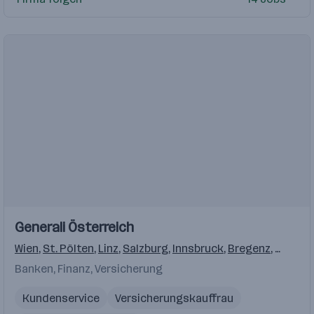
Einblicke
Einblicke
Generali Österreich
Videos
Wien
,
St. Pölten
,
Linz
,
Salzburg
,
Innsbruck
,
Bregenz
,
Graz
,
K
Banken, Finanz, Versicherung
Kundenservice
Versicherungskauffrau