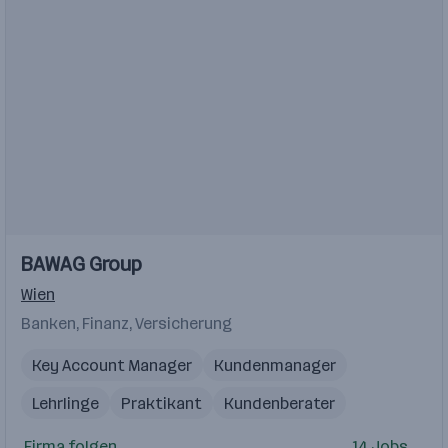
Einblicke
Einblicke
BAWAG Group
Videos
Wien
Banken, Finanz, Versicherung
Key Account Manager
Kundenmanager
Lehrlinge
Praktikant
Kundenberater
Firma folgen
14 Jobs