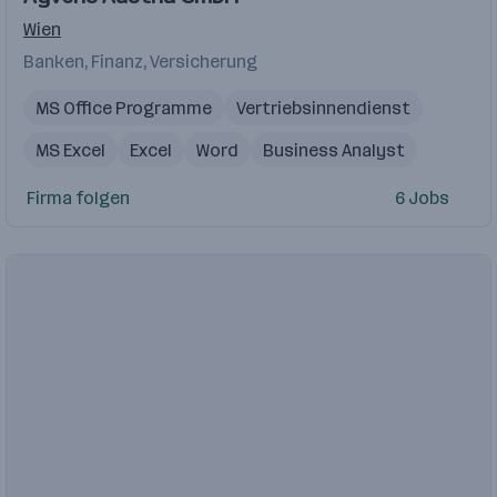
Videos
Wien
Banken, Finanz, Versicherung
MS Office Programme
Vertriebsinnendienst
MS Excel
Excel
Word
Business Analyst
Outlook
HR Generalist
Sachbearbeiter
Firma folgen
6 Jobs
Sachbearbeitung