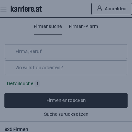
Zum
Anmelden
Seiteninhalt
springen
Firmensuche
Firmen-Alarm
Detailsuche
1
Firmen entdecken
Suche zurücksetzen
925
Firmen