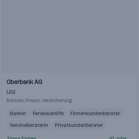
Einblicke
Oberbank AG
Linz
Banken, Finanz, Versicherung
Banker
Ferialaushilfe
Firmenkundenberater
Serviceberaterin
Privatkundenberater
Firma folgen
37 Jobs