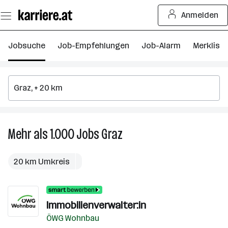
Zum
Anmelden
Seiteninhalt
springen
Jobsuche
Job-Empfehlungen
Job-Alarm
Merkliste
Mehr als 1.000
Jobs
Graz
Mehr
als
1.000
20 km Umkreis
Jobs
in
Graz
Immobilienverwalter:in
ÖWG Wohnbau