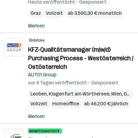
Heute veröffentlicht
Gesponsert
Graz
Vollzeit
ab 3.590,30 € monatlich
Merken
Einblicke
KFZ-Qualitätsmanager (m/w/d)
Purchasing Process - Westösterreich /
Ostösterreich
AUTO1 Group
vor 6 Tagen veröffentlicht
Gesponsert
Leoben
,
Klagenfurt am Wörthersee
,
Wien
,
Graz
,
Vollzeit
Homeoffice
ab 46.200 € jährlich
Merken