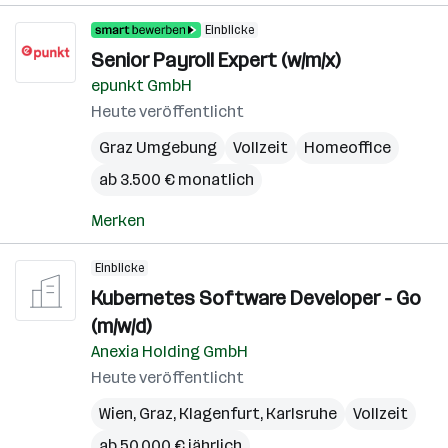
Einblicke
Senior Payroll Expert (w/m/x)
epunkt GmbH
Heute veröffentlicht
Graz Umgebung
Vollzeit
Homeoffice
ab 3.500 € monatlich
Merken
Einblicke
Kubernetes Software Developer - Go
(m/w/d)
Anexia Holding GmbH
Heute veröffentlicht
Wien
,
Graz
,
Klagenfurt
,
Karlsruhe
Vollzeit
ab 50.000 € jährlich