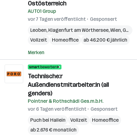
Ostösterreich
AUTO1 Group
vor 7 Tagen veröffentlicht
Gesponsert
Leoben
,
Klagenfurt am Wörthersee
,
Wien
,
Graz
,
Vollzeit
Homeoffice
ab 46.200 € jährlich
Merken
Technische:r
Außendienstmitarbeiter:in (all
genders)
Pointner & Rothschädl Ges.m.b.H.
vor 6 Tagen veröffentlicht
Gesponsert
Puch bei Hallein
Vollzeit
Homeoffice
ab 2.676 € monatlich