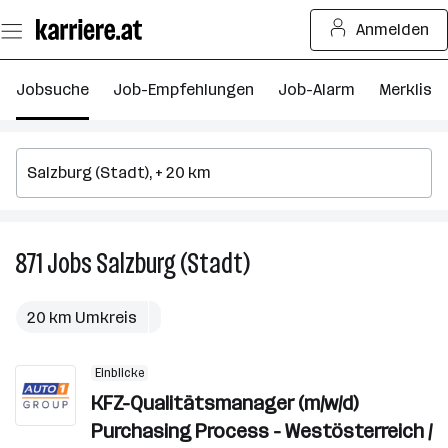
Zum
Anmelden
Seiteninhalt
springen
Jobsuche
Job-Empfehlungen
Job-Alarm
Merkliste
871
Jobs
Salzburg (Stadt)
871
Jobs
in
20 km Umkreis
Salzburg
(Stadt)
Einblicke
KFZ-Qualitätsmanager (m/w/d)
Purchasing Process - Westösterreich /