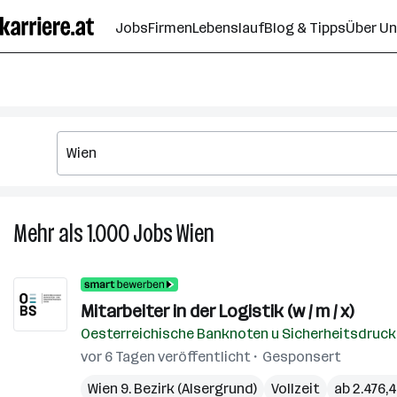
Zum
Jobs
Firmen
Lebenslauf
Blog & Tipps
Über U
Seiteninhalt
springen
Mehr als 1.000
Jobs
Wien
Mehr
als
1.000
Jobs
Mitarbeiter in der Logistik (w / m / x)
in
Oesterreichische Banknoten u Sicherheitsdruc
Wien
vor 6 Tagen veröffentlicht
Gesponsert
Wien 9. Bezirk (Alsergrund)
Vollzeit
ab 2.476,