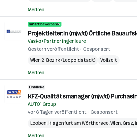
Merken
Projektleiter:in (m/w/d) Örtliche Bauauf
Vasko+Partner Ingenieure
Gestern veröffentlicht
Gesponsert
Wien 2. Bezirk (Leopoldstadt)
Vollzeit
Merken
Einblicke
KFZ-Qualitätsmanager (m/w/d) Purchasin
AUTO1 Group
vor 6 Tagen veröffentlicht
Gesponsert
Leoben
,
Klagenfurt am Wörthersee
,
Wien
,
Graz
,
Merken