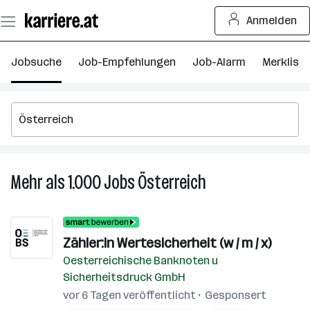
Zum
Anmelden
Seiteninhalt
springen
Jobsuche
Job-Empfehlungen
Job-Alarm
Merkliste
Mehr als 1.000
Jobs
Österreich
Mehr
als
1.000
Jobs
Zähler:in Wertesicherheit (w / m / x)
in
Oesterreichische Banknoten u
Österreich
Sicherheitsdruck GmbH
vor 6 Tagen veröffentlicht
Gesponsert