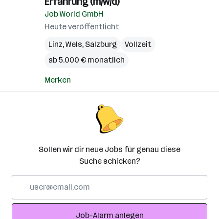
Erfahrung (m/w/d)
Job World GmbH
Heute veröffentlicht
Linz
,
Wels
,
Salzburg
Vollzeit
ab 5.000 € monatlich
Merken
Sollen wir dir neue Jobs für genau diese
Suche schicken?
E-
Mail-
Adresse
Job-Alarm anlegen