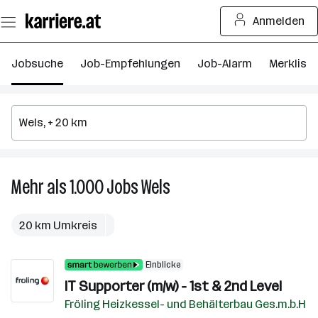
Zum
Anmelden
Seiteninhalt
springen
Jobsuche
Job-Empfehlungen
Job-Alarm
Merkliste
Mehr als 1.000
Jobs
Wels
Mehr
als
1.000
20 km Umkreis
Jobs
in
Einblicke
Wels
IT Supporter (m/w) - 1st & 2nd Level
Fröling Heizkessel- und Behälterbau Ges.m.b.H