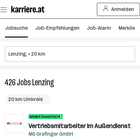
Zum
Anmelden
Seiteninhalt
springen
Jobsuche
Job-Empfehlungen
Job-Alarm
Merkliste
426
Jobs
Lenzing
426
Jobs
in
20 km Umkreis
Lenzing
Vertriebsmitarbeiter im Außendienst
MS Grafinger GmbH