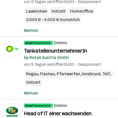
vor 6 Tagen veröffentlicht
Gesponsert
Laakirchen
Vollzeit
Homeoffice
3.000 € – 4.000 € monatlich
Merken
Einblicke
Tankstellenunternehmer:in
bp Retail Austria GmbH
vor 5 Tagen veröffentlicht
Gesponsert
Regau
,
Flachau
,
Pfarrwerfen
,
Innsbruck
,
Telfs
,
G
Vollzeit
Merken
Einblicke
Head of IT einer wachsenden