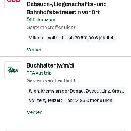
Gebäude-, Liegenschafts- und
Bahnhofsbetreuer:in vor Ort
ÖBB-Konzern
Gestern veröffentlicht
Villach
Vollzeit
ab 30.531,30 € jährlich
Merken
Buchhalter (w/m/d)
TPA Austria
Gestern veröffentlicht
Wien
,
Krems an der Donau
,
Zwettl
,
Linz
,
Graz
,
Vil
Vollzeit, Teilzeit
ab 2.435 € monatlich
Merken