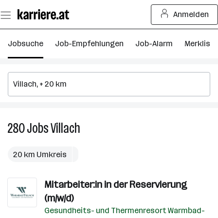
Zum
Anmelden
Seiteninhalt
springen
Jobsuche
Job-Empfehlungen
Job-Alarm
Merkliste
280
Jobs
Villach
280
Jobs
in
20 km Umkreis
Villach
Mitarbeiter:in in der Reservierung
(m/w/d)
Gesundheits- und Thermenresort Warmbad-