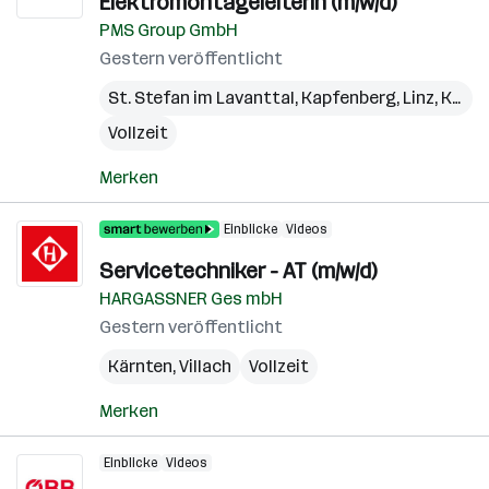
ElektromontageleiterIn (m/w/d)
PMS Group GmbH
Gestern veröffentlicht
St. Stefan im Lavanttal
,
Kapfenberg
,
Linz
,
Kundl
Vollzeit
Merken
Einblicke
Videos
Servicetechniker - AT (m/w/d)
HARGASSNER Ges mbH
Gestern veröffentlicht
Kärnten
,
Villach
Vollzeit
Merken
Einblicke
Videos