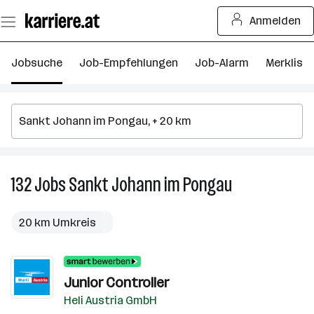
Zum
Anmelden
Seiteninhalt
springen
Jobsuche
Job-Empfehlungen
Job-Alarm
Merkliste
132
Jobs
Sankt Johann im Pongau
132
Jobs
in
20 km Umkreis
Sankt
Johann
im
Junior Controller
Pongau
Heli Austria GmbH