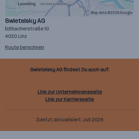
Map data ©2026 Google
Swietelsky AG
Edlbacherstraße 10
4020 Linz
Route
Route berechnen
auf
google
maps
Swietelsky AG findest Du auch auf:
berechnen
Facebook
Linkedin
Instagram
Youtube
Link zur Unternehmensseite
Link zur Karriereseite
Zuletzt aktualisiert: Juli 2026