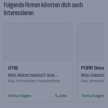
Folgende Firmen könnten dich auch
interessieren
Einblicke
Einblicke
Einblicke
Einblicke
OTIS
PORR Group
Videos
Videos
Wien
,
Wiener Neudorf
,
Graz
,
Klagenfurt
,
Linz
Wien
,
Bergheim
,
Klagenfu
,
I
Bau, Immobilien, Haustechnik
Bau, Immobilie
Firma folgen
5 Jobs
Firma folgen