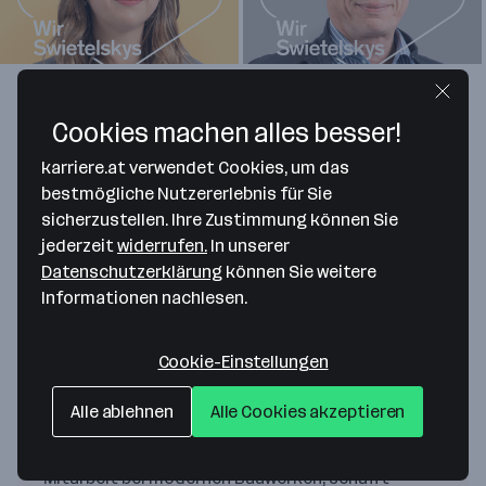
+ 3
Unsere Werte
Cookies machen alles besser!
karriere.at verwendet Cookies, um das
menschenorientiert
bestmögliche Nutzererlebnis für Sie
Im Mittelpunkt stehen die Menschen. Gemeinsam
sicherzustellen. Ihre Zustimmung können Sie
möchten wir immer besser bauen. Dazu gehören
jederzeit
widerrufen.
In unserer
Wissen, Fähigkeiten, Fleiß und Gespür. Deine
Datenschutzerklärung
können Sie weitere
persönliche Entwicklung liegt uns am Herzen.
Informationen nachlesen.
Denn große Ziele werden bei SWIETELSKY nur
gemeinsam erreicht.
Cookie-Einstellungen
Alle ablehnen
Alle Cookies akzeptieren
lösungsorientiert
Wir fördern eine innovative Arbeitskultur. Deine
Mitarbeit bei modernen Bauwerken, schafft