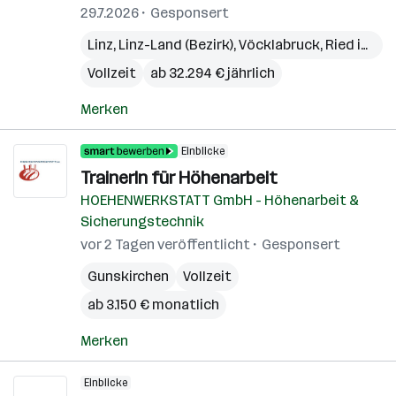
29.7.2026
Gesponsert
Linz
,
Linz-Land (Bezirk)
,
Vöcklabruck
,
Ried im Innkreis
Vollzeit
ab 32.294 € jährlich
Merken
Einblicke
TrainerIn für Höhenarbeit
HOEHENWERKSTATT GmbH - Höhenarbeit &
Sicherungstechnik
vor 2 Tagen veröffentlicht
Gesponsert
Gunskirchen
Vollzeit
ab 3.150 € monatlich
Merken
Einblicke