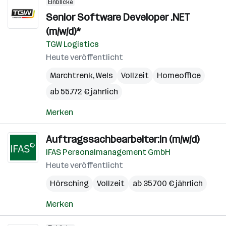
Einblicke
Senior Software Developer .NET
(m/w/d)*
TGW Logistics
Heute veröffentlicht
Marchtrenk
,
Wels
Vollzeit
Homeoffice
ab 55.772 € jährlich
Merken
Auftragssachbearbeiter:in (m/w/d)
IFAS Personalmanagement GmbH
Heute veröffentlicht
Hörsching
Vollzeit
ab 35.700 € jährlich
Merken