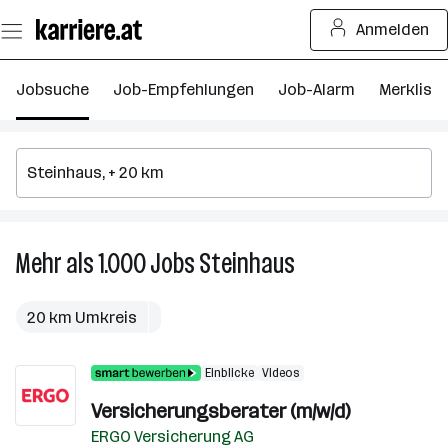
Zum
Anmelden
Seiteninhalt
springen
Jobsuche
Job-Empfehlungen
Job-Alarm
Merkliste
Mehr als 1.000
Jobs
Steinhaus
Mehr
als
1.000
20 km Umkreis
Jobs
in
Einblicke
Videos
Steinhaus
Versicherungsberater (m/w/d)
ERGO Versicherung AG