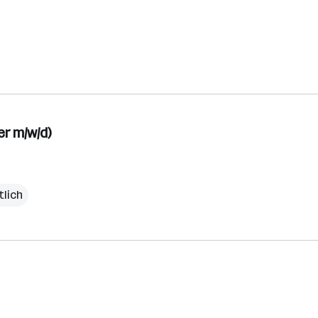
er m/w/d)
tlich