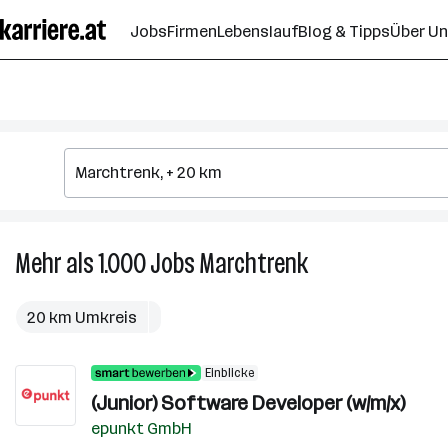
Zum
Jobs
Firmen
Lebenslauf
Blog & Tipps
Über U
Seiteninhalt
springen
Mehr als 1.000
Jobs
Marchtrenk
Mehr
als
1.000
20 km Umkreis
Jobs
in
Einblicke
Marchtrenk
(Junior) Software Developer (w/m/x)
epunkt GmbH