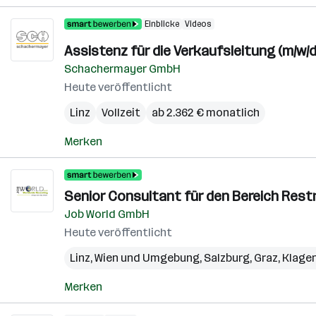
Einblicke
Videos
Assistenz für die Verkaufsleitung (m/w/d
Schachermayer GmbH
Heute veröffentlicht
Linz
Vollzeit
ab 2.362 € monatlich
Merken
Senior Consultant für den Bereich Restr
Job World GmbH
Heute veröffentlicht
Linz
,
Wien und Umgebung
,
Salzburg
,
Graz
,
Klage
Merken