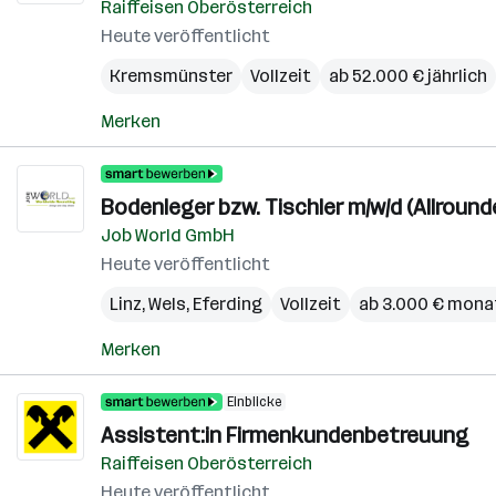
Raiffeisen Oberösterreich
Heute veröffentlicht
Kremsmünster
Vollzeit
ab 52.000 € jährlich
Merken
Bodenleger bzw. Tischler m/w/d (Allround
Job World GmbH
Heute veröffentlicht
Linz
,
Wels
,
Eferding
Vollzeit
ab 3.000 € mona
Merken
Einblicke
Assistent:in Firmenkundenbetreuung
Raiffeisen Oberösterreich
Heute veröffentlicht