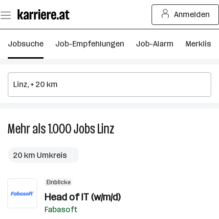
Zum
Anmelden
Seiteninhalt
springen
Jobsuche
Job-Empfehlungen
Job-Alarm
Merkliste
Mehr als 1.000
Jobs
Linz
Mehr
als
1.000
20 km Umkreis
Jobs
in
Einblicke
Linz
Head of IT (w/m/d)
Fabasoft