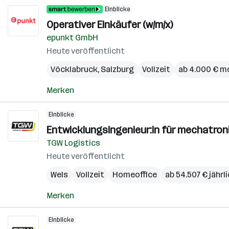
Einblicke
Operativer Einkäufer (w/m/x)
epunkt GmbH
Heute veröffentlicht
Vöcklabruck
,
Salzburg
Vollzeit
ab 4.000 € m
Merken
Einblicke
Entwicklungsingenieur:in für mechatro
TGW Logistics
Heute veröffentlicht
Wels
Vollzeit
Homeoffice
ab 54.507 € jährl
Merken
Einblicke