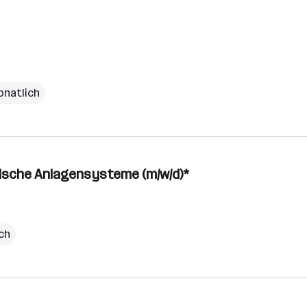
onatlich
nische Anlagensysteme (m/w/d)*
ich