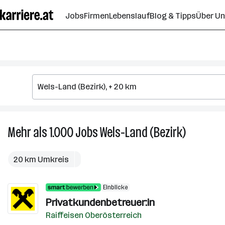
Zum
Jobs
Firmen
Lebenslauf
Blog & Tipps
Über U
Seiteninhalt
springen
Mehr als 1.000
Jobs
Wels-Land (Bezirk)
Mehr
als
1.000
20 km Umkreis
Jobs
in
Einblicke
Wels-
Privatkundenbetreuer:in
Land
(Bezirk)
Raiffeisen Oberösterreich