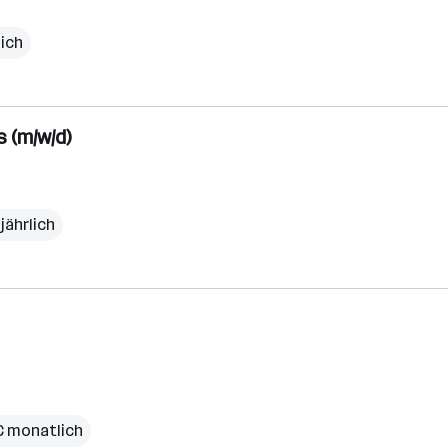
lich
 (m/w/d)
 jährlich
 € monatlich