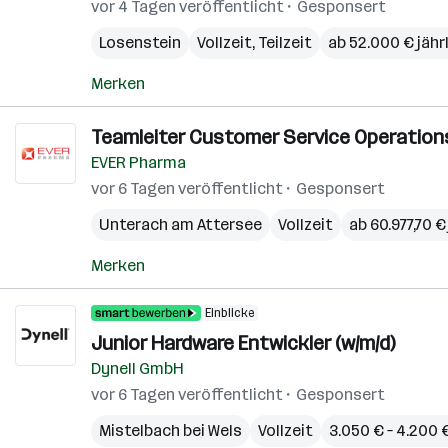
vor 4 Tagen veröffentlicht
Gesponsert
Losenstein
Vollzeit, Teilzeit
ab 52.000 € jähr
Merken
Teamleiter Customer Service Operations
EVER Pharma
vor 6 Tagen veröffentlicht
Gesponsert
Unterach am Attersee
Vollzeit
ab 60.977,70 €
Merken
Einblicke
Junior Hardware Entwickler (w/m/d)
Dynell GmbH
vor 6 Tagen veröffentlicht
Gesponsert
Mistelbach bei Wels
Vollzeit
3.050 € – 4.200