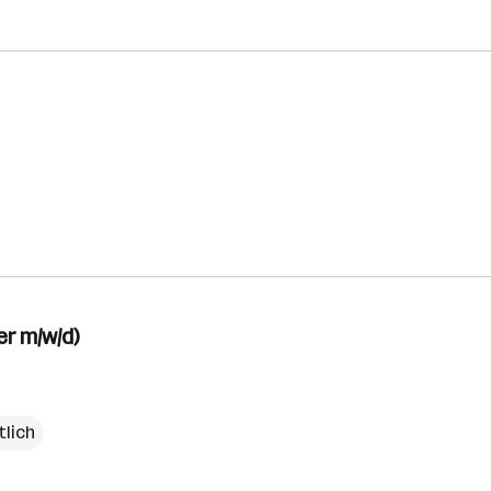
er m/w/d)
tlich