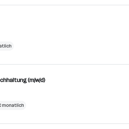
atlich
uchhaltung (m/w/d)
 € monatlich