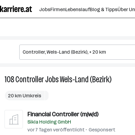
Zum
Jobs
Firmen
Lebenslauf
Blog & Tipps
Über U
Seiteninhalt
springen
108
Controller
Jobs
Wels-Land (Bezirk)
108
Controller
Jobs
20 km Umkreis
in
Wels-
Financial Controller (m/w/d)
Land
(Bezirk)
Sikla Holding GmbH
vor 7 Tagen veröffentlicht
Gesponsert