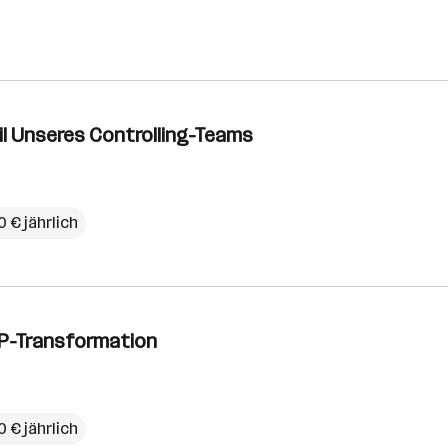
il Unseres Controlling-Teams
 € jährlich
AP-Transformation
 € jährlich