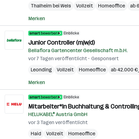
Thalheim bei Wels
Vollzeit
Homeoffice
ab 6
Merken
Einblicke
Junior Controller (m/w/d)
Bellaflora Gartencenter Gesellschaft m.b.H.
vor 7 Tagen veröffentlicht
Gesponsert
Leonding
Vollzeit
Homeoffice
ab 42.000 € 
Merken
Einblicke
Mitarbeiter*In Buchhaltung & Controllin
HELUKABEL® Austria GmbH
vor 3 Tagen veröffentlicht
Haid
Vollzeit
Homeoffice