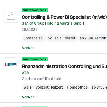
Controlling & Power BI Specialist (m/w/d)
STARK Group Holding Austria GmbH
29.7.2026
Eberstalzell
Vollzeit, Teilzeit
ab 2.986 € mon
Merken
Finanzadministration Controlling und B
W2A
Gestern veröffentlicht
Wels
Vollzeit, Teilzeit
Homeoffice
ab 3.155
Merken