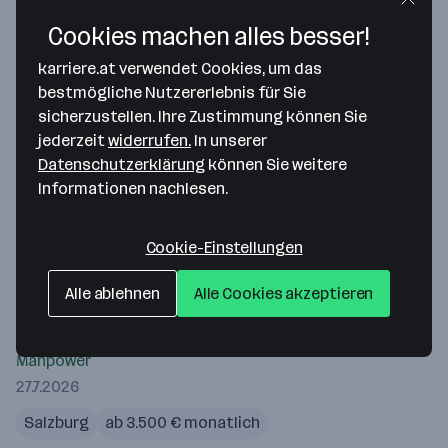
28.7.2026
Cookies machen alles besser!
Graz
ab 3.551,59 € monatlich
karriere.at verwendet Cookies, um das
bestmögliche Nutzererlebnis für Sie
Merken
sicherzustellen. Ihre Zustimmung können Sie
jederzeit
widerrufen.
In unserer
Sales Manager Beleuchtungsbranche (w/m/d)
Datenschutzerklärung
können Sie weitere
Manpower
Informationen nachlesen.
27.7.2026
Salzburg
ab 3.600 € monatlich
Cookie-Einstellungen
Merken
Alle ablehnen
Alle Cookies akzeptieren
Sales Engineer / Technischer Vertrieb (m/w/d)
Manpower
27.7.2026
Salzburg
ab 3.500 € monatlich