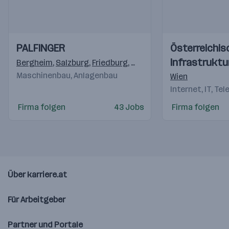
Einblicke
Einblicke
Einblicke
Einblicke
PALFINGER
Österreichis
Videos
Videos
Infrastruktu
Bergheim
,
Salzburg
,
Friedburg
,
Köstendorf
,
Elsbethen/Gl
Maschinenbau, Anlagenbau
Wien
Internet, IT, Te
Firma folgen
43 Jobs
Firma folgen
Über karriere.at
Für Arbeitgeber
Partner und Portale