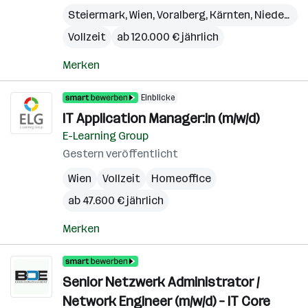
Steiermark
,
Wien
,
Voralberg
,
Kärnten
,
Niederösterreich
Vollzeit
ab 120.000 € jährlich
Merken
Einblicke
IT Application Manager:in (m/w/d)
E-Learning Group
Gestern veröffentlicht
Wien
Vollzeit
Homeoffice
ab 47.600 € jährlich
Merken
Senior Netzwerk Administrator /
Network Engineer (m/w/d) – IT Core