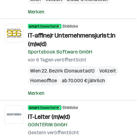
Merken
Einblicke
IT-affine/r Unternehmensjurist:in
(m/w/d)
Sportsbook Software GmbH
vor 6 Tagen veröffentlicht
Wien 22. Bezirk (Donaustadt)
Vollzeit
Homeoffice
ab 70.000 € jährlich
Merken
Einblicke
IT-Leiter (m/w/d)
GOiNTERIM GmbH
Gestern veröffentlicht