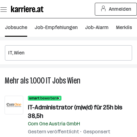
Zum
Anmelden
Seiteninhalt
springen
Jobsuche
Job-Empfehlungen
Job-Alarm
Merkliste
Mehr als 1.000
IT
Jobs
Wien
Mehr
als
1.000
IT
IT-Administrator (m/w/d) für 25h bis
Jobs
38,5h
in
Wien
Com One Austria GmbH
Gestern veröffentlicht
Gesponsert