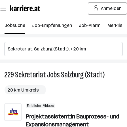
Zum
Anmelden
Seiteninhalt
springen
Jobsuche
Job-Empfehlungen
Job-Alarm
Merkliste
229
Sekretariat
Jobs
Salzburg (Stadt)
229
Sekretaria
Jobs
20 km Umkreis
in
Salzburg
Einblicke
Videos
(Stadt)
Projektassistent:in Bauprozess- und
Expansionsmanagement