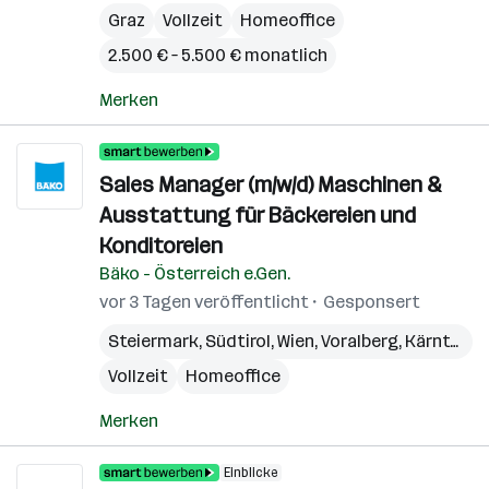
Graz
Vollzeit
Homeoffice
2.500 € – 5.500 € monatlich
Merken
Sales Manager (m/w/d) Maschinen &
Ausstattung für Bäckereien und
Konditoreien
Bäko - Österreich e.Gen.
vor 3 Tagen veröffentlicht
Gesponsert
Steiermark
,
Südtirol
,
Wien
,
Voralberg
,
Kärnten
,
N
Vollzeit
Homeoffice
Merken
Einblicke