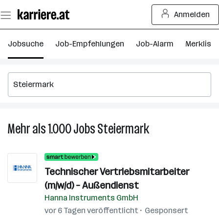
Zum
Anmelden
Seiteninhalt
springen
Jobsuche
Job-Empfehlungen
Job-Alarm
Merkliste
Mehr als 1.000
Jobs
Steiermark
Mehr
als
1.000
Jobs
Technischer Vertriebsmitarbeiter
in
(m/w/d) – Außendienst
Steiermark
Hanna Instruments GmbH
vor 6 Tagen veröffentlicht
Gesponsert