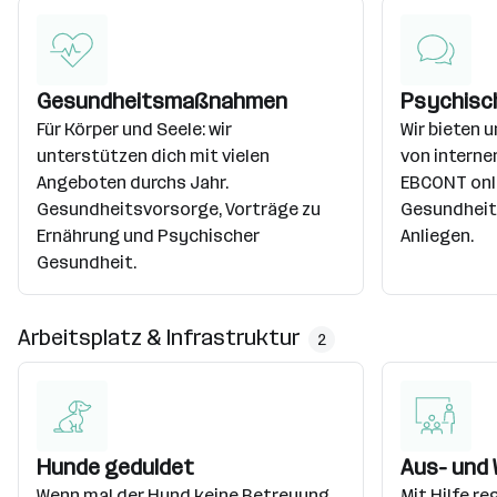
Gesundheitsmaßnahmen
Psychisc
Für Körper und Seele: wir
Wir bieten 
unterstützen dich mit vielen
von interne
Angeboten durchs Jahr.
EBCONT onli
Gesundheitsvorsorge, Vorträge zu
Gesundheit 
Ernährung und Psychischer
Anliegen.
Gesundheit.
Arbeitsplatz & Infrastruktur
2
Hunde geduldet
Aus- und 
Wenn mal der Hund keine Betreuung
Mit Hilfe r