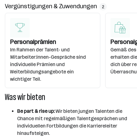
Vergünstigungen & Zuwendungen
2
Personalprämien
Personal
Im Rahmen der Talent- und
Gemäß des
Mitarbeiter:innen-Gespräche sind
erhalten di
individuelle Prämien und
dich über r
Weiterbildungsangebote ein
Überraschu
wichtiger Teil.
Was wir bieten
Be part & rise up:
Wir bieten jungen Talenten die
Chance mit regelmäßigen Talentgesprächen und
individuellen Fortbildungen die Karriereleiter
hinaufsteigen.