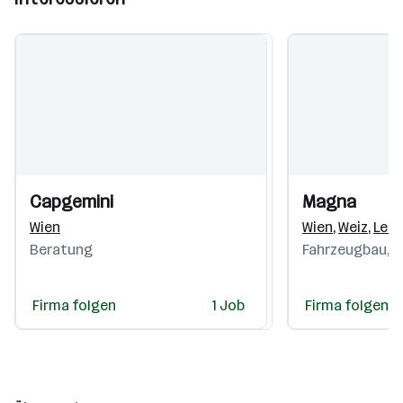
Einblicke
Einblicke
Einblicke
Einblicke
Capgemini
Magna
Videos
Videos
Wien
Wien
,
Weiz
,
Lebr
Beratung
Fahrzeugbau, Zu
Firma folgen
1 Job
Firma folgen