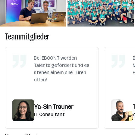
+ 6
Teammitglieder
Bei EBCONT werden
B
Talente gefördert und es
M
stehen einem alle Türen
F
offen!
Ya-Sin Trauner
IT Consultant