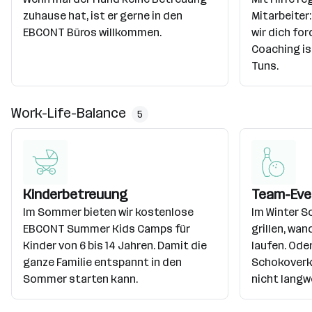
zuhause hat, ist er gerne in den
Mitarbeiter
EBCONT Büros willkommen.
wir dich for
Coaching is
Tuns.
Work-Life-Balance
5
Kinderbetreuung
Team-Eve
Im Sommer bieten wir kostenlose
Im Winter S
EBCONT Summer Kids Camps für
grillen, wa
Kinder von 6 bis 14 Jahren. Damit die
laufen. Oder
ganze Familie entspannt in den
Schokoverk
Sommer starten kann.
nicht langwe