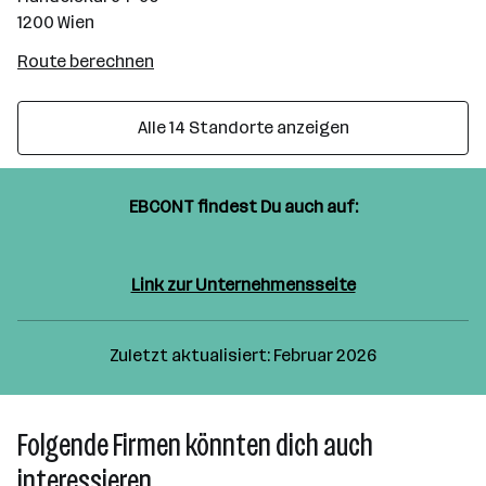
1200 Wien
Route
Route berechnen
auf
google
Alle 14 Standorte anzeigen
maps
berechnen
EBCONT findest Du auch auf:
Facebook
Twitter
Linkedin
Xing
Instagram
Link zur Unternehmensseite
Zuletzt aktualisiert: Februar 2026
Folgende Firmen könnten dich auch
interessieren