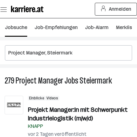
Zum
Anmelden
Seiteninhalt
springen
Jobsuche
Job-Empfehlungen
Job-Alarm
Merkliste
279
Project Manager
Jobs
Steiermark
279
Project
Manager
Einblicke
Videos
Jobs
in
Projekt Manager:in mit Schwerpunkt
Steiermark
Industrielogistik (m/w/d)
KNAPP
vor 2 Tagen veröffentlicht