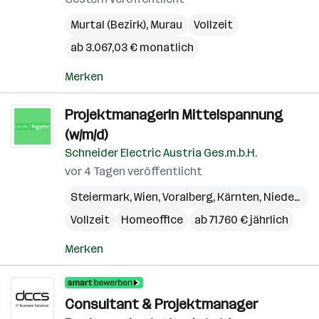
Murtal (Bezirk)
,
Murau
Vollzeit
ab 3.067,03 € monatlich
Merken
Projektmanagerin Mittelspannung
(w/m/d)
Schneider Electric Austria Ges.m.b.H.
vor 4 Tagen veröffentlicht
Steiermark
,
Wien
,
Voralberg
,
Kärnten
,
Niederösterreich
Vollzeit
Homeoffice
ab 71.760 € jährlich
Merken
Consultant & Projektmanager