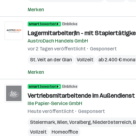
Merken
Einblicke
Lagermitarbeiter/in - mit Staplertätigke
AustroDach Handels GmbH
vor 2 Tagen veröffentlicht
Gesponsert
St. Veit an der Glan
Vollzeit
ab 2.400 € mona
Merken
Einblicke
Vertriebsmitarbeitende im Außendienst 
Ille Papier-Service GmbH
Heute veröffentlicht
Gesponsert
Steiermark
,
Wien
,
Voralberg
,
Niederösterreich
,
B
Vollzeit
Homeoffice