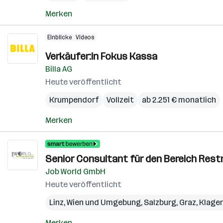
Merken
Einblicke
Videos
Verkäufer:in Fokus Kassa
Billa AG
Heute veröffentlicht
Krumpendorf
Vollzeit
ab 2.251 € monatlich
Merken
Senior Consultant für den Bereich Restr
Job World GmbH
Heute veröffentlicht
Linz
,
Wien und Umgebung
,
Salzburg
,
Graz
,
Klage
Merken