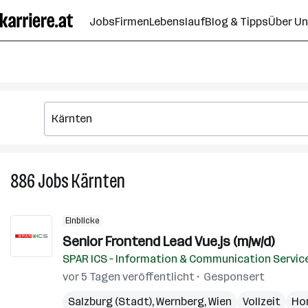
Zum
Jobs
Firmen
Lebenslauf
Blog & Tipps
Über U
Seiteninhalt
springen
886
Jobs
Kärnten
886
Jobs
in
Einblicke
Kärnten
Senior Frontend Lead Vue.js​ (m/w/d)
SPAR ICS – Information & Communication Servic
vor 5 Tagen veröffentlicht
Gesponsert
Salzburg (Stadt)
,
Wernberg
,
Wien
Vollzeit
Ho