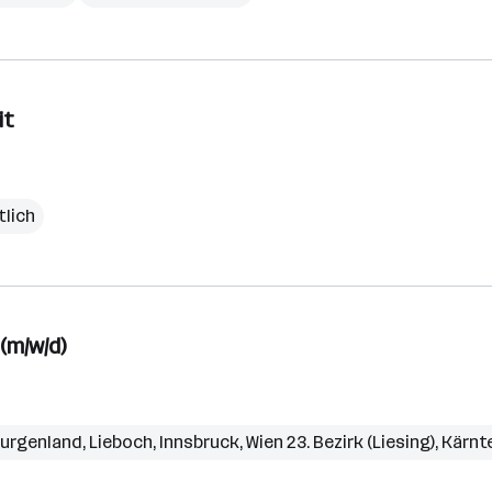
it
tlich
(m/w/d)
urgenland
,
Lieboch
,
Innsbruck
,
Wien 23. Bezirk (Liesing)
,
Kärnt