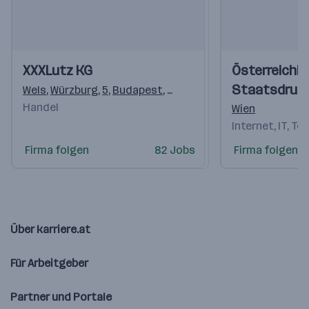
Einblicke
Einblicke
Einblicke
Einblicke
XXXLutz KG
Österreichi
Videos
Videos
Staatsdruc
Wels
,
Würzburg
,
5
,
Budapest
,
Ljubljana
,
Reka
,
Rothrist
,
Ma
Handel
(OeSD)
Wien
Internet, IT, T
Firma folgen
82 Jobs
Firma folgen
Über karriere.at
Für Arbeitgeber
Partner und Portale