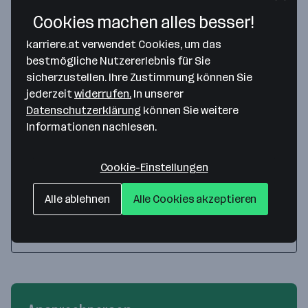
Cookies machen alles besser!
Disponent Transportmanagement (m/w/d)
karriere.at verwendet Cookies, um das
vor 3 Tagen veröffentlicht
bestmögliche Nutzererlebnis für Sie
Sachsenburg
Homeoffice
sicherzustellen. Ihre Zustimmung können Sie
jederzeit
widerrufen.
In unserer
Datenschutzerklärung
können Sie weitere
Mitarbeiter für Angebots- und
Informationen nachlesen.
Auftragssteuerung (m/w/d)
vor 4 Tagen veröffentlicht
Cookie-Einstellungen
Preding, Sachsenburg
Homeoffice
Alle ablehnen
Alle Cookies akzeptieren
Alle Jobs anzeigen