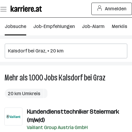
Zum
Anmelden
Seiteninhalt
springen
Jobsuche
Job-Empfehlungen
Job-Alarm
Merkliste
Mehr als 1.000
Jobs
Kalsdorf bei Graz
Mehr
als
1.000
20 km Umkreis
Jobs
in
Kundendiensttechniker Steiermark
Kalsdorf
bei
(m/w/d)
Graz
Vaillant Group Austria GmbH