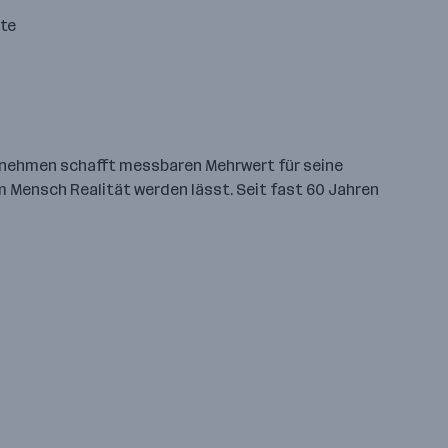
te
ernehmen schafft messbaren Mehrwert für seine
 Mensch Realität werden lässt. Seit fast 60 Jahren
 stellen - und die richtigen
ir verfügen über ein breit
erungen in vier Bereichen
e, Technik und Betrieb.