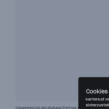
Cookies 
karriere.at 
sicherzustel
Capgemini ist ein globaler Partner für die KI-ges