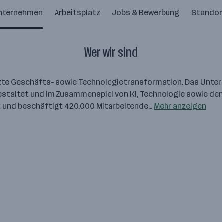
nternehmen
Arbeitsplatz
Jobs & Bewerbung
Standor
Wer wir sind
tützte Geschäfts- sowie Technologietransformation. Das Unt
staltet und im Zusammenspiel von KI, Technologie sowie dem
lt und beschäftigt 420.000 Mitarbeitende…
Mehr anzeigen
che Partner, der hilft, die schwierigen Fragen zu
dem er die Macht der Technologie nutzbar macht. W
um die gesamte Bandbreite der Geschäftsanford
und Transformation, Anwendungen und Technologi