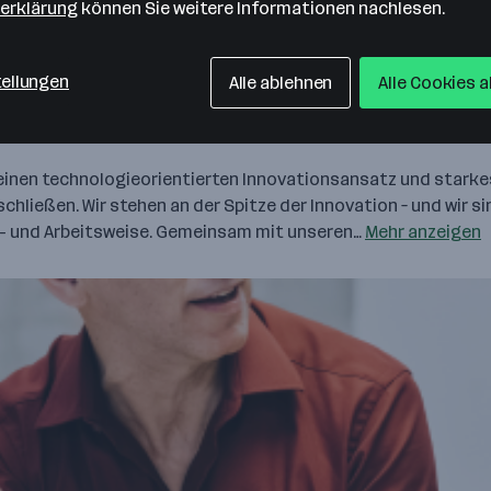
erklärung
können Sie weitere Informationen nachlesen.
staltet und im Zusammenspiel von KI, Technologie sowie dem
lt und beschäftigt 420.000 Mitarbeitende…
Mehr anzeigen
tellungen
Alle ablehnen
Alle Cookies 
Unternehmensperspektive
de, einen technologieorientierten Innovationsansatz und st
chließen. Wir stehen an der Spitze der Innovation – und wir s
- und Arbeitsweise. Gemeinsam mit unseren…
Mehr anzeigen