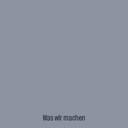
Unsere Mission
1989
Gründungsjahr
1
Standort
–
Mitarbeiter*innen
2
Aktuelle Jobs
Was wir machen