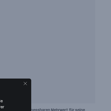
ie
rer
ernehmen schafft messbaren Mehrwert für seine