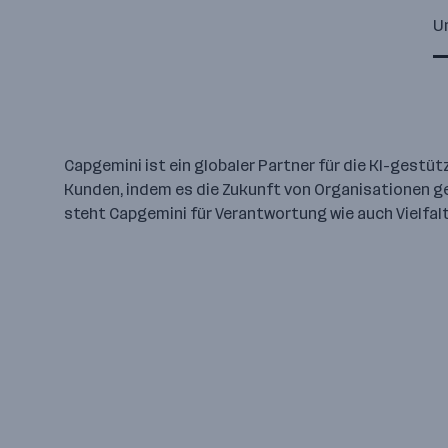
U
Capgemini ist ein globaler Partner für die KI-ges
Kunden, indem es die Zukunft von Organisationen ge
steht Capgemini für Verantwortung wie auch Vielfa
Capgemini ist der strategis
Antworten zu finden -, in
gefächertes Fachwissen, 
abzudecken: Strategie 