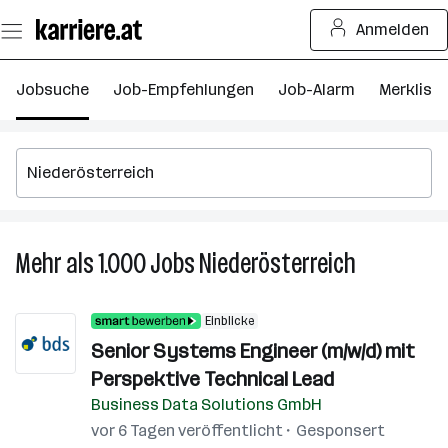
Zum
Anmelden
Seiteninhalt
springen
Jobsuche
Job-Empfehlungen
Job-Alarm
Merkliste
Mehr als 1.000
Jobs
Niederösterreich
Mehr
als
1.000
Einblicke
Jobs
Senior Systems Engineer (m/w/d) mit
in
Perspektive Technical Lead
Niederöster
Business Data Solutions GmbH
vor 6 Tagen veröffentlicht
Gesponsert