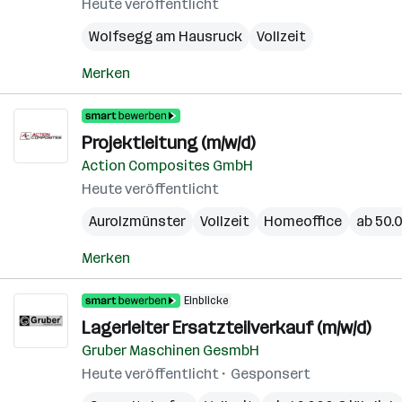
Heute veröffentlicht
Wolfsegg am Hausruck
Vollzeit
Merken
Projektleitung (m/w/d)
Action Composites GmbH
Heute veröffentlicht
Aurolzmünster
Vollzeit
Homeoffice
ab 50.0
Merken
Einblicke
Lagerleiter Ersatzteilverkauf (m/w/d)
Gruber Maschinen GesmbH
Heute veröffentlicht
Gesponsert