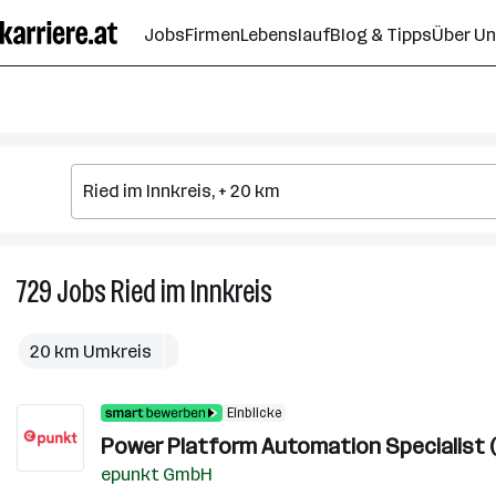
Zum
Jobs
Firmen
Lebenslauf
Blog & Tipps
Über U
Seiteninhalt
springen
729
Jobs
Ried im Innkreis
729
Jobs
in
20 km Umkreis
Ried
im
Einblicke
Innkreis
Power Platform Automation Specialist (
epunkt GmbH