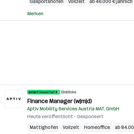
Gaspoltshofen
Vollzeit
ab 46.000 € jährlich
Merken
Einblicke
Finance Manager (w|m|d)
Aptiv Mobility Services Austria MAT. GmbH
Heute veröffentlicht
Gesponsert
Mattighofen
Vollzeit
Homeoffice
ab 84.00