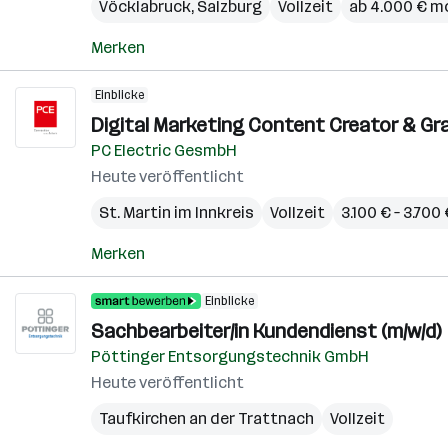
Vöcklabruck
,
Salzburg
Vollzeit
ab 4.000 € m
Merken
Einblicke
Digital Marketing Content Creator & Graf
PC Electric GesmbH
Heute veröffentlicht
St. Martin im Innkreis
Vollzeit
3.100 € – 3.70
Merken
Einblicke
Sachbearbeiter/in Kundendienst (m/w/d)
Pöttinger Entsorgungstechnik GmbH
Heute veröffentlicht
Taufkirchen an der Trattnach
Vollzeit