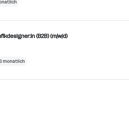
onatlich
ikdesigner:in (B2B) (m/w/d)
0 € monatlich