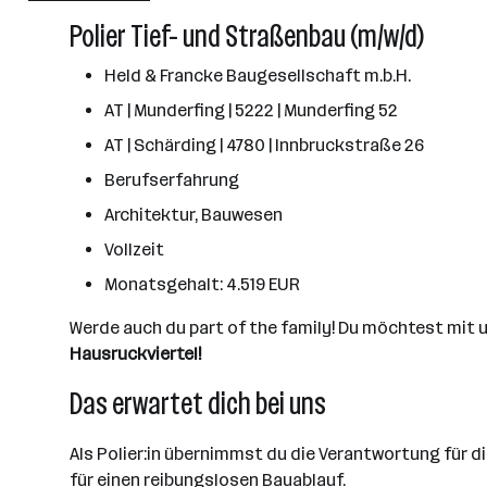
Linz
Polier Tief- und Straßenbau (m/w/d)
Held & Francke Baugesellschaft m.b.H.
AT | Munderfing | 5222 | Munderfing 52
AT | Schärding | 4780 | Innbruckstraße 26
Berufserfahrung
Architektur, Bauwesen
Vollzeit
Monatsgehalt: 4.519 EUR
Werde auch du part of the family! Du möchtest mit
Hausruckviertel!
Das erwartet dich bei uns
Als Polier:in übernimmst du die Verantwortung für 
für einen reibungslosen Bauablauf.