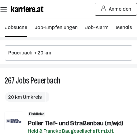
Zum
Anmelden
Seiteninhalt
springen
Jobsuche
Job-Empfehlungen
Job-Alarm
Merkliste
267
Jobs
Peuerbach
267
Jobs
in
20 km Umkreis
Peuerbach
Einblicke
Polier Tief- und Straßenbau (m/w/d)
Held & Francke Baugesellschaft m.b.H.