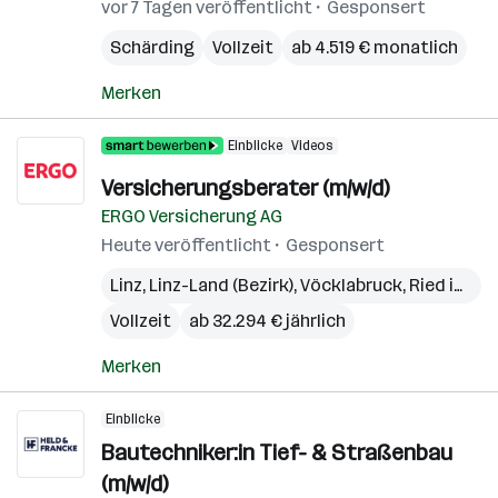
vor 7 Tagen veröffentlicht
Gesponsert
Schärding
Vollzeit
ab 4.519 € monatlich
Merken
Einblicke
Videos
Versicherungsberater (m/w/d)
ERGO Versicherung AG
Heute veröffentlicht
Gesponsert
Linz
,
Linz-Land (Bezirk)
,
Vöcklabruck
,
Ried im Innkreis
Vollzeit
ab 32.294 € jährlich
Merken
Einblicke
Bautechniker:in Tief- & Straßenbau
(m/w/d)