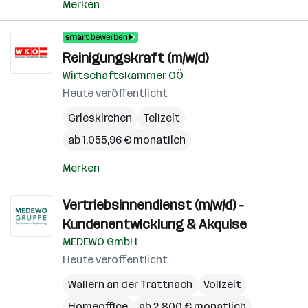
Merken
Reinigungskraft (m/w/d)
Wirtschaftskammer OÖ
Heute veröffentlicht
Grieskirchen
Teilzeit
ab 1.055,96 € monatlich
Merken
Vertriebsinnendienst (m/w/d) -
Kundenentwicklung & Akquise
MEDEWO GmbH
Heute veröffentlicht
Wallern an der Trattnach
Vollzeit
Homeoffice
ab 2.800 € monatlich