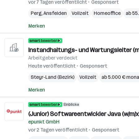
vor 7 Tagen veröffentlicht
Gesponsert
Perg
,
Ansfelden
Vollzeit
Homeoffice
ab 55.
Merken
Instandhaltungs- und Wartungsleiter (m
Arbeitgeber verdeckt
Heute veröffentlicht
Gesponsert
Steyr-Land (Bezirk)
Vollzeit
ab 5.000 € mona
Merken
Einblicke
(Junior) Softwareentwickler Java (w/m/x
epunkt GmbH
vor 2 Tagen veröffentlicht
Gesponsert