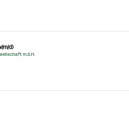
w/m/d)
ellschaft m.b.H.