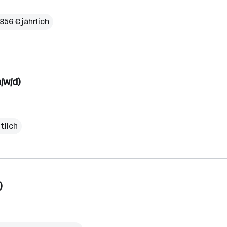
356 € jährlich
/w/d)
tlich
)