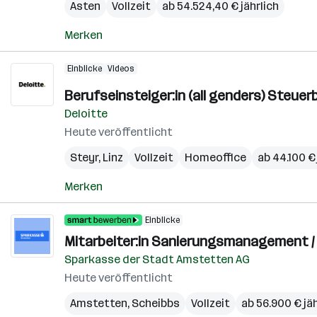
Asten
Vollzeit
ab 54.524,40 € jährlich
Merken
Einblicke
Videos
Berufseinsteiger:in (all genders) Steue
Deloitte
Heute veröffentlicht
Steyr
,
Linz
Vollzeit
Homeoffice
ab 44.100 € 
Merken
Einblicke
Mitarbeiter:in Sanierungsmanagement / 
Sparkasse der Stadt Amstetten AG
Heute veröffentlicht
Amstetten
,
Scheibbs
Vollzeit
ab 56.900 € jäh