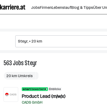
Zum
Jobs
Firmen
Lebenslauf
Blog & Tipps
Über U
Seiteninhalt
springen
563
Jobs
Steyr
563
Jobs
in
20 km Umkreis
Steyr
Einblicke
Product Lead (m/w/x)
CADS GmbH