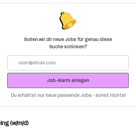
Sollen wir dir neue Jobs für genau diese
Suche schicken?
E-
Mail-
Adresse
Job-Alarm anlegen
Du erhältst nur neue passende Jobs – sonst nichts!
ng (w/m/d)