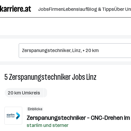
Zum
Jobs
Firmen
Lebenslauf
Blog & Tipps
Über U
Seiteninhalt
springen
5
Zerspanungstechniker
Jobs
Linz
5
Zerspanungstec
Jobs
20 km Umkreis
in
Linz
Einblicke
Zerspanungstechniker – CNC-Drehen im 
starlim und sterner