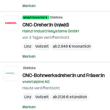
Merken
Einblicke
CNC-Dreher:in (m/w/d)
Hainzl Industriesysteme GmbH
vor 3 Tagen veröffentlicht
Linz
Vollzeit
ab 2.949 € monatlich
Merken
Einblicke
CNC-Bohrwerksdreher:in und Fräser:in
voestalpine AG
Heute veröffentlicht
Linz
Vollzeit
ab 21,16 € stündlich
Merken