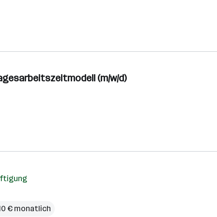
gesarbeitszeitmodell (m/w/d)
äftigung
,10 € monatlich