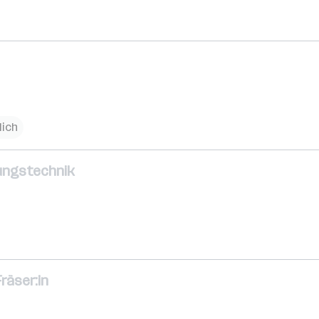
lich
nungstechnik
räser:in