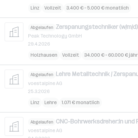
Linz
Vollzeit
3.400 € – 5.000 € monatlich
Zerspanungstechniker (w/m/d)
Abgelaufen
Peak Technology GmbH
29.4.2026
Holzhausen
Vollzeit
34.000 € – 60.000 € jähr
Lehre Metalltechnik / Zerspa
Abgelaufen
voestalpine AG
25.3.2026
Linz
Lehre
1.071 € monatlich
CNC-Bohrwerksdreher:in und F
Abgelaufen
voestalpine AG