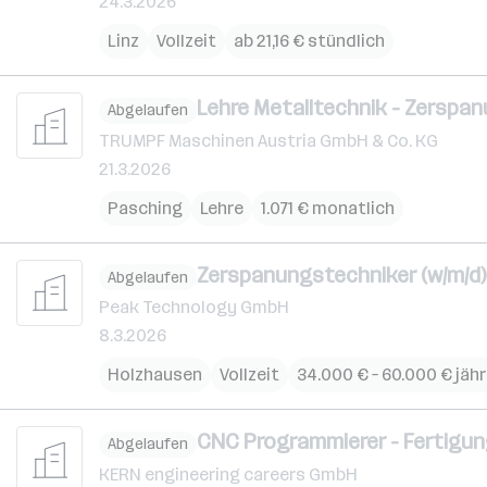
24.3.2026
Linz
Vollzeit
ab 21,16 € stündlich
Lehre Metalltechnik - Zerspan
Abgelaufen
TRUMPF Maschinen Austria GmbH & Co. KG
21.3.2026
Pasching
Lehre
1.071 € monatlich
Zerspanungstechniker (w/m/d)
Abgelaufen
Peak Technology GmbH
8.3.2026
Holzhausen
Vollzeit
34.000 € – 60.000 € jähr
CNC Programmierer - Fertigun
Abgelaufen
KERN engineering careers GmbH