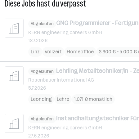
Diese Jobs hast du verpasst
CNC Programmierer - Fertigun
Abgelaufen
KERN engineering careers GmbH
13.7.2026
Linz
Vollzeit
Homeoffice
3.300 € – 5.000 €
Lehrling Metalltechniker/in - 
Abgelaufen
Rosenbauer International AG
5.7.2026
Leonding
Lehre
1.071 € monatlich
Instandhaltungstechniker Für 
Abgelaufen
KERN engineering careers GmbH
27.6.2026