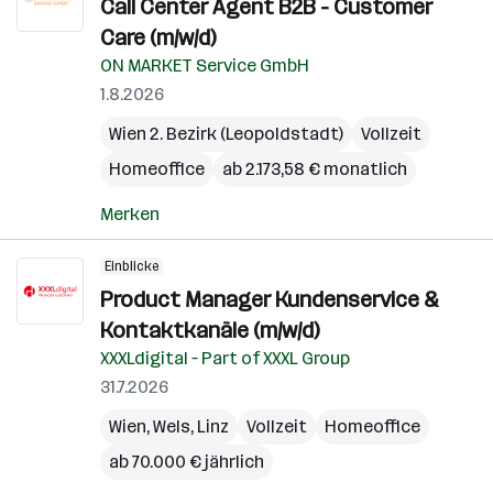
Call Center Agent B2B - Customer
Care (m/w/d)
ON MARKET Service GmbH
1.8.2026
Wien 2. Bezirk (Leopoldstadt)
Vollzeit
Homeoffice
ab 2.173,58 € monatlich
Merken
Einblicke
Product Manager Kundenservice &
Kontaktkanäle (m/w/d)
XXXLdigital – Part of XXXL Group
31.7.2026
Wien
,
Wels
,
Linz
Vollzeit
Homeoffice
ab 70.000 € jährlich