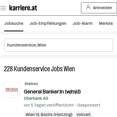
Zum
Anmelden
Seiteninhalt
springen
Jobsuche
Job-Empfehlungen
Job-Alarm
Merkliste
228
Kundenservice
Jobs
Wien
228
Kundenservice
Jobs
Einblicke
in
General Banker:in (w/m/d)
Wien
Oberbank AG
vor 5 Tagen veröffentlicht
Gesponsert
Wien 13. Bezirk (Hietzing)
Vollzeit