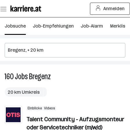
Zum
Anmelden
Seiteninhalt
springen
Jobsuche
Job-Empfehlungen
Job-Alarm
Merkliste
160
Jobs
Bregenz
160
Jobs
in
20 km Umkreis
Bregenz
Einblicke
Videos
Talent Community - Aufzugsmonteur
oder Servicetechniker (m/w/d)