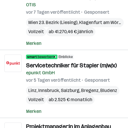
OTIS
vor 7 Tagen veröffentlicht
Gesponsert
Wien 23. Bezirk (Liesing)
,
Klagenfurt am Wörthersee
Vollzeit
ab 41.270,46 € jährlich
Merken
Einblicke
Servicetechniker für Stapler (m/w/x)
epunkt GmbH
vor 5 Tagen veröffentlicht
Gesponsert
Linz
,
Innsbruck
,
Salzburg
,
Bregenz
,
Bludenz
Vollzeit
ab 2.525 € monatlich
Merken
Projektmanager:in im Anlagenbau