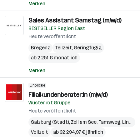
Merken
Sales Assistant Samstag (m/w/d)
BESTSELLER Region East
Heute veröffentlicht
Bregenz
Teilzeit, Geringfügig
ab 2.251 € monatlich
Merken
Einblicke
Filialkundenberater:in (m/w/d)
Wüstenrot Gruppe
Heute veröffentlicht
Salzburg (Stadt)
,
Zell am See
,
Tamsweg
,
Linz
,
Gm
Vollzeit
ab 32.294,97 € jährlich