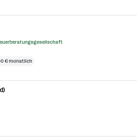
teuerberatungsgesellschaft
00 € monatlich
d)