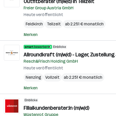
Outfitberater (m/w/d) in Teilzeit
Freier Group Austria GmbH
Heute veröffentlicht
Feldkirch
Teilzeit
ab 2.251 € monatlich
Merken
Einblicke
Allroundkraft (m/w/d) - Lager, Zustellun
Resch&Frisch Holding GmbH
Heute veröffentlicht
Nenzing
Vollzeit
ab 2.251 € monatlich
Merken
Einblicke
Filialkundenberater:in (m/w/d)
Wüstenrot Gruppe