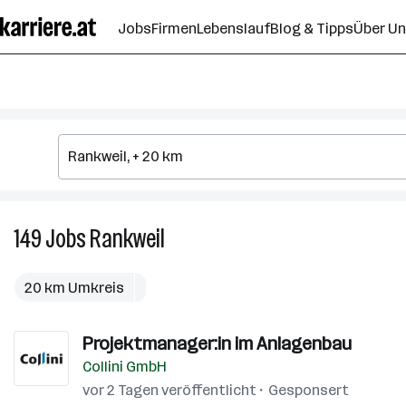
Zum
Jobs
Firmen
Lebenslauf
Blog & Tipps
Über U
Seiteninhalt
springen
149
Jobs
Rankweil
149
Jobs
in
20 km Umkreis
Rankweil
Projektmanager:in im Anlagenbau
Collini GmbH
vor 2 Tagen veröffentlicht
Gesponsert