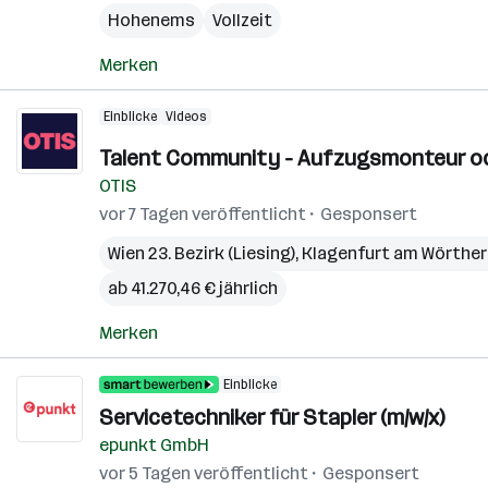
Hohenems
Vollzeit
Merken
Einblicke
Videos
Talent Community - Aufzugsmonteur ode
OTIS
vor 7 Tagen veröffentlicht
Gesponsert
Wien 23. Bezirk (Liesing)
,
Klagenfurt am Wörthe
ab 41.270,46 € jährlich
Merken
Einblicke
Servicetechniker für Stapler (m/w/x)
epunkt GmbH
vor 5 Tagen veröffentlicht
Gesponsert