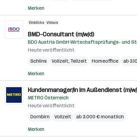
Merken
Einblicke
Videos
BMD-Consultant (m/w/d)
BDO Austria GmbH Wirtschaftsprüfungs- und S
Heute veröffentlicht
Schlins
Vollzeit, Teilzeit
Homeoffice
ab 3.1
Merken
Kundenmanager/in im Außendienst (m/w/
METRO Österreich
Heute veröffentlicht
Dornbirn
Vollzeit
ab 3.000 € monatlich
Merken