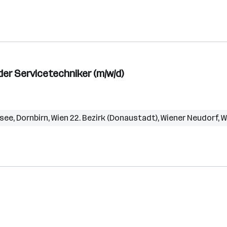
r Servicetechniker (m/w/d)
rsee
,
Dornbirn
,
Wien 22. Bezirk (Donaustadt)
,
Wiener Neudorf
,
W