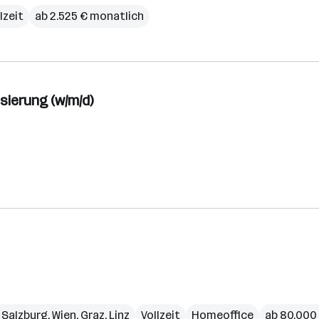
lzeit
ab 2.525 € monatlich
sierung (w/m/d)
,
Salzburg
,
Wien
,
Graz
,
Linz
Vollzeit
Homeoffice
ab 80.000 