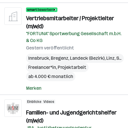
Vertriebsmitarbeiter / Projektleiter
(m/w/d)
"FORTUNA" Sportwerbung Gesellschaft m.b.H.
& Co KG
Gestern veröffentlicht
Innsbruck
,
Bregenz
,
Landeck (Bezirk)
,
Linz
,
St. Pölten
Freelancer*in, Projektarbeit
ab 4.000 € monatlich
Merken
Einblicke
Videos
Familien- und Jugendgerichtshelfer
(m/w/d)
JBA-Justizbetreuungsagentur