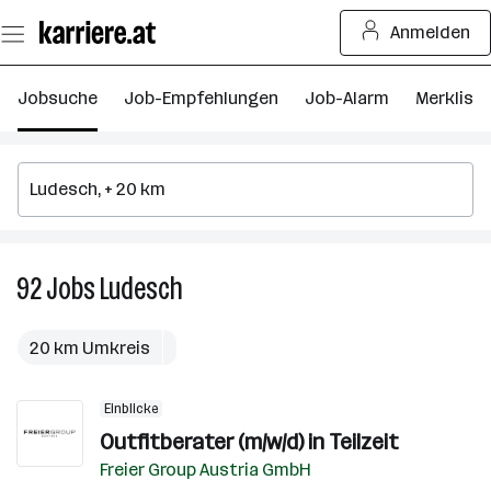
Zum
Anmelden
Seiteninhalt
springen
Jobsuche
Job-Empfehlungen
Job-Alarm
Merkliste
92
Jobs
Ludesch
92
Jobs
in
20 km Umkreis
Ludesch
Einblicke
Outfitberater (m/w/d) in Teilzeit
Freier Group Austria GmbH