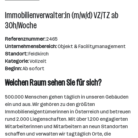
501 - 2500 Mitarbeiter*innen
Immobilienverwalter:in (m/w/d) VZ/TZ ab
Wien
30h/Woche
Referenznummer:
2465
Unternehmensbereich:
Objekt & Facilitymanagement
Standort:
Feldkirch
Kategorie:
Vollzeit
Beginn:
Ab sofort
Welchen Raum sehen Sie für sich?
500.000 Menschen gehen täglich in unseren Gebäuden
ein und aus. Wir gehören zu den größten
Immobilieneigentümerinnen in Österreich und betreuen
rund 2.000 Liegenschaften. Mit über 1.200 engagierten
Mitarbeiterinnen und Mitarbeitern an neun Standorten
schaffen und verwalten wir tagtäglich Orte, die