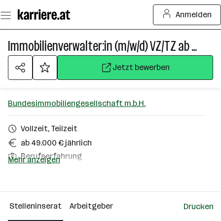
Zum
Anmelden
Seiteninhalt
springen
Immobilienverwalter:in (m/w/d) VZ/TZ ab 30h/Woche
Jetzt bewerben
Bundesimmobiliengesellschaft m.b.H.
Vollzeit, Teilzeit
ab 49.000 € jährlich
Berufserfahrung
Mehr anzeigen
Homeoffice möglich
Feldkirch
Stelleninserat
Arbeitgeber
Drucken
Über das Unternehmen