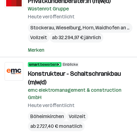
Privatkundenberater:in (m/w/d)
Wüstenrot Gruppe
Heute veröffentlicht
Stockerau
,
Wieselburg
,
Horn
,
Waidhofen an der Thaya
Vollzeit
ab 32.294,97 € jährlich
Merken
Einblicke
Konstrukteur - Schaltschrankbau
(m/w/d)
emc elektromanagement & construction
GmbH
Heute veröffentlicht
Böheimkirchen
Vollzeit
ab 2.727,40 € monatlich