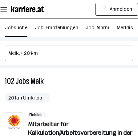
Zum
Anmelden
Seiteninhalt
springen
Jobsuche
Job-Empfehlungen
Job-Alarm
Merkliste
102
Jobs
Melk
102
Jobs
in
20 km Umkreis
Melk
Einblicke
Mitarbeiter für
Kalkulation/Arbeitsvorbereitung in der