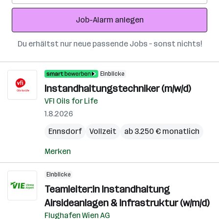
Adresse
Job-Alarm anlegen
Du erhältst nur neue passende Jobs – sonst nichts!
Einblicke
Instandhaltungstechniker (m/w/d)
VFI Oils for Life
1.8.2026
Ennsdorf
Vollzeit
ab 3.250 € monatlich
Merken
Einblicke
Teamleiter:in Instandhaltung
Airsideanlagen & Infrastruktur (w/m/d)
Flughafen Wien AG