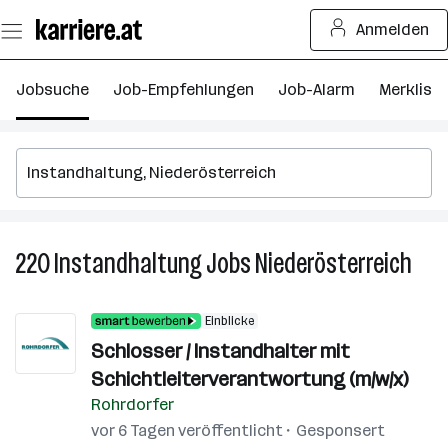
Zum
Anmelden
Seiteninhalt
springen
Jobsuche
Job-Empfehlungen
Job-Alarm
Merkliste
220
Instandhaltung
Jobs
Niederösterreich
220
Inst
Jobs
Einblicke
in
Schlosser / Instandhalter mit
Nied
Schichtleiterverantwortung (m/w/x)
Rohrdorfer
vor 6 Tagen veröffentlicht
Gesponsert