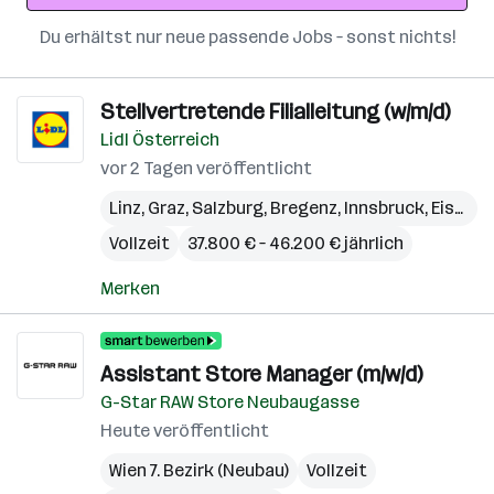
Du erhältst nur neue passende Jobs – sonst nichts!
Stellvertretende Filialleitung (w/m/d)
Lidl Österreich
vor 2 Tagen veröffentlicht
Linz
,
Graz
,
Salzburg
,
Bregenz
,
Innsbruck
,
Eisenstadt
Vollzeit
37.800 € – 46.200 € jährlich
Merken
Assistant Store Manager (m/w/d)
G-Star RAW Store Neubaugasse
Heute veröffentlicht
Wien 7. Bezirk (Neubau)
Vollzeit