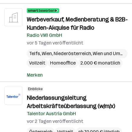
Werbeverkauf, Medienberatung & B2B-
Kunden-Akquise für Radio
Radio VM1 GmbH
vor 5 Tagen veröffentlicht
Telfs
,
Wien
,
Niederösterreich
,
Wien und Umgebung
Vollzeit
Homeoffice
2.000 € monatlich
Merken
Einblicke
Niederlassungsleitung
Arbeitskräfteüberlassung (w/m/x)
Talentor Austria GmbH
vor 2 Tagen veröffentlicht
Österreich
Vollzeit
ab 70.000 € jährlich