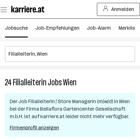
Zum
Anmelden
Seiteninhalt
springen
Jobsuche
Job-Empfehlungen
Job-Alarm
Merkliste
24
Filialleiterin
Jobs
Wien
24
Filialleiterin
Jobs
Der Job
FilialleiterIn / Store ManagerIn (m/w/d)
in
Wien
in
bei der Firma
Bellaflora Gartencenter Gesellschaft
Wien
m.b.H.
ist auf karriere.at leider nicht mehr verfügbar.
Firmenprofil anzeigen