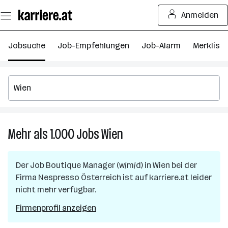
Zum
Anmelden
Seiteninhalt
springen
Jobsuche
Job-Empfehlungen
Job-Alarm
Merkliste
Mehr als 1.000
Jobs
Wien
Mehr
als
1.000
Der Job
Boutique Manager (w/m/d)
in
Wien
bei der
Jobs
Firma
Nespresso Österreich
ist auf karriere.at leider
in
nicht mehr verfügbar.
Wien
Firmenprofil anzeigen