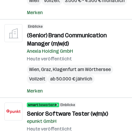
Wien
Vollzeit
3.000 € – 4.500 € monatlich
Merken
Einblicke
(Senior) Brand Communication
Manager (m/w/d)
Anexia Holding GmbH
Heute veröffentlicht
Wien
,
Graz
,
Klagenfurt am Wörthersee
Vollzeit
ab 50.000 € jährlich
Merken
Einblicke
Senior Software Tester (w/m/x)
epunkt GmbH
Heute veröffentlicht