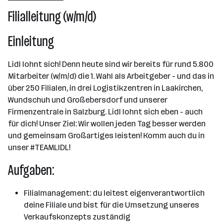
Filialleitung (w/m/d)
2501 - 10000 Mitarbeiter*innen
Salzburg
Einleitung
Lidl lohnt sich! Denn heute sind wir bereits für rund 5.800
Mitarbeiter (w/m/d) die 1. Wahl als Arbeitgeber - und das in
über 250 Filialen, in drei Logistikzentren in Laakirchen,
Wundschuh und Großebersdorf und unserer
Firmenzentrale in Salzburg. Lidl lohnt sich eben - auch
für dich! Unser Ziel: Wir wollen jeden Tag besser werden
und gemeinsam Großartiges leisten! Komm auch du in
unser #TEAMLIDL!
Aufgaben:
Filialmanagement: du leitest eigenverantwortlich
deine Filiale und bist für die Umsetzung unseres
Verkaufskonzepts zuständig