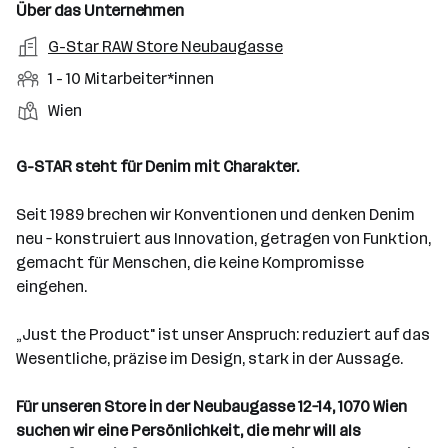
n
u
s
s
f
Über das Unternehmen
t
s
f
a
m
e
o
A
G-Star RAW Store Neubaugasse
e
s
r
o
n
r
r
b
f
M
1 - 10 Mitarbeiter*innen
t
d
e
t
b
e
e
i
e
S
S
Wien
e
n
l
t
l
t
t
i
e
d
a
l
e
a
t
G-STAR steht für Denim mit Charakter.
e
r
l
n
g
r
b
l
d
e
Seit 1989 brechen wir Konventionen und denken Denim
e
e
o
b
neu – konstruiert aus Innovation, getragen von Funktion,
i
n
r
e
gemacht für Menschen, die keine Kompromisse
t
t
r
eingehen.
e
e
r
„Just the Product" ist unser Anspruch: reduziert auf das
*
Wesentliche, präzise im Design, stark in der Aussage.
i
n
Für unseren Store in der Neubaugasse 12–14, 1070 Wien
n
suchen wir eine Persönlichkeit, die mehr will als
e