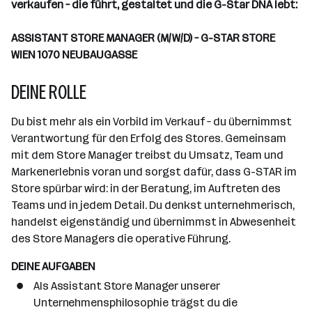
verkaufen – die führt, gestaltet und die G-Star DNA lebt:
n
a
ASSISTANT STORE MANAGER (M/W/D) – G-STAR STORE
n
WIEN 1070 NEUBAUGASSE
z
a
DEINE ROLLE
h
l
Du bist mehr als ein Vorbild im Verkauf – du übernimmst
Verantwortung für den Erfolg des Stores. Gemeinsam
mit dem Store Manager treibst du Umsatz, Team und
Markenerlebnis voran und sorgst dafür, dass G-STAR im
Store spürbar wird: in der Beratung, im Auftreten des
Teams und in jedem Detail. Du denkst unternehmerisch,
handelst eigenständig und übernimmst in Abwesenheit
des Store Managers die operative Führung.
DEINE AUFGABEN
Als Assistant Store Manager unserer
Unternehmensphilosophie trägst du die