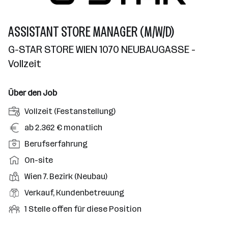
ASSISTANT STORE MANAGER (M/W/D)
G-STAR STORE WIEN 1070 NEUBAUGASSE -
Vollzeit
Über den Job
A
Vollzeit (Festanstellung)
n
G
ab 2.362 € monatlich
s
e
P
Berufserfahrung
t
h
o
e
A
On-site
a
s
l
r
l
D
Wien 7. Bezirk (Neubau)
i
l
b
t
i
t
B
Verkauf, Kundenbetreuung
u
e
e
i
e
n
i
O
1 Stelle offen für diese Position
n
o
r
g
t
f
s