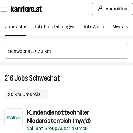
Zum
Anmelden
Seiteninhalt
springen
Jobsuche
Job-Empfehlungen
Job-Alarm
Merkliste
216
Jobs
Schwechat
216
Jobs
in
20 km Umkreis
Schwechat
Kundendiensttechniker
Niederösterreich (m/w/d)
Vaillant Group Austria GmbH