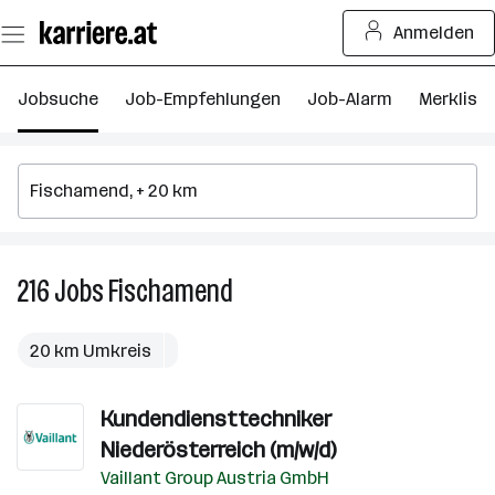
Zum
Anmelden
Seiteninhalt
springen
Jobsuche
Job-Empfehlungen
Job-Alarm
Merkliste
216
Jobs
Fischamend
216
Jobs
in
20 km Umkreis
Fischamend
Kundendiensttechniker
Niederösterreich (m/w/d)
Vaillant Group Austria GmbH