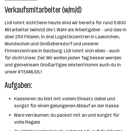
Verkaufsmitarbeiter (w/m/d)
2501 - 10000 Mitarbeiter*innen
Salzburg
Lidl lohnt sich! Denn heute sind wir bereits für rund 5.800
Mitarbeiter (w/m/d) die 1. Wahl als Arbeitgeber - und das in
über 250 Filialen, in drei Logistikzentren in Laakirchen,
Wundschuh und Großebersdorf und unserer
Firmenzentrale in Salzburg. Lidl lohnt sich eben - auch
für dich! Unser Ziel: Wir wollen jeden Tag besser werden
und gemeinsam Großartiges leisten! Komm auch du in
unser #TEAMLIDL!
Aufgaben:
Kassieren: du bist mit vollem Einsatz dabei und
sorgst für einen gelungenen Ablauf an der Kassa
Ware verräumen: du packst mit an und sorgst für
volle Regale